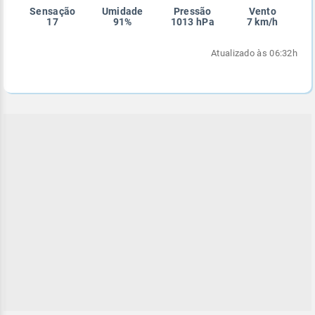
Sensação
Umidade
Pressão
Vento
Enviar
Enviar
Enviar
Enviar
Enviar
17
91%
1013 hPa
7 km/h
Enviar
Atualizado às 06:32h