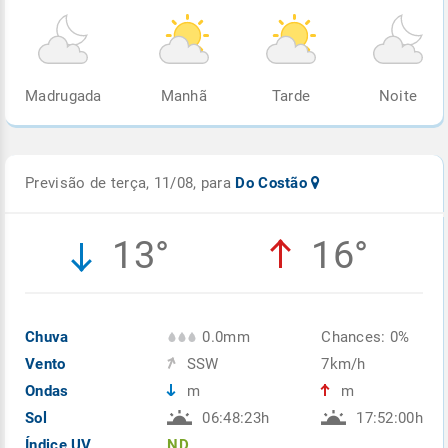
Madrugada
Manhã
Tarde
Noite
Previsão de terça, 11/08, para
Do Costão
13°
16°
Chuva
0.0mm
Chances: 0%
Vento
SSW
7km/h
Ondas
m
m
Sol
06:48:23h
17:52:00h
Índice UV
ND