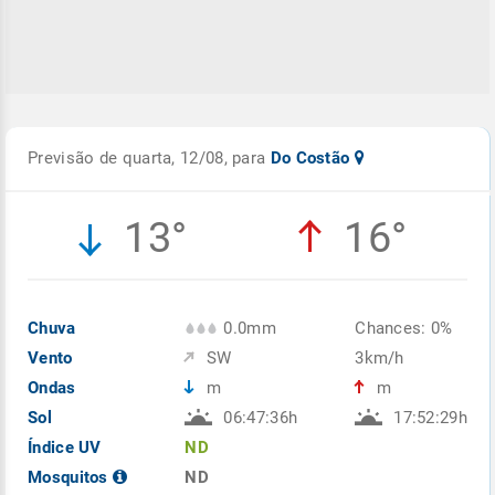
Previsão de quarta, 12/08, para
Do Costão
13°
16°
Chuva
0.0mm
Chances: 0%
Vento
SW
3km/h
Ondas
m
m
Sol
06:47:36h
17:52:29h
Índice UV
ND
Mosquitos
ND