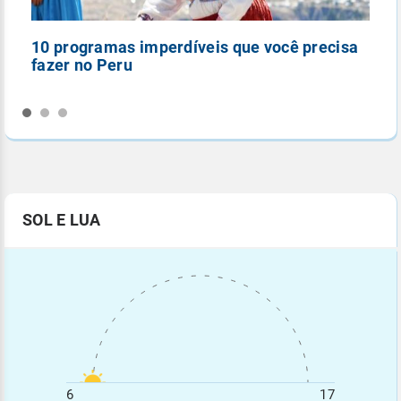
10 programas imperdíveis que você precisa
5
fazer no Peru
n
SOL E LUA
6
17