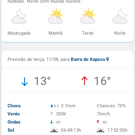
nublado. Noite com muitas nuvens.
Madrugada
Manhã
Tarde
Noite
Previsão de terça, 11/08, para
Barra do Itapocu
13°
16°
Chuva
3.1mm
Chances: 70%
Vento
SSW
7km/h
Ondas
m
m
Sol
06:48:13h
17:52:00h