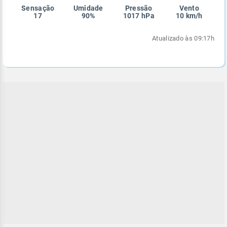
Sensação
Umidade
Pressão
Vento
Enviar
Enviar
Enviar
Enviar
Enviar
17
90%
1017 hPa
10 km/h
Enviar
Atualizado às 09:17h