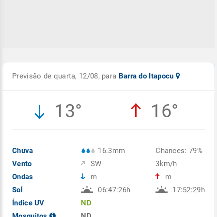
Previsão de quarta, 12/08, para
Barra do Itapocu
13°
16°
Chuva
16.3mm
Chances: 79%
Vento
SW
3km/h
Ondas
m
m
Sol
06:47:26h
17:52:29h
Índice UV
ND
Mosquitos
ND