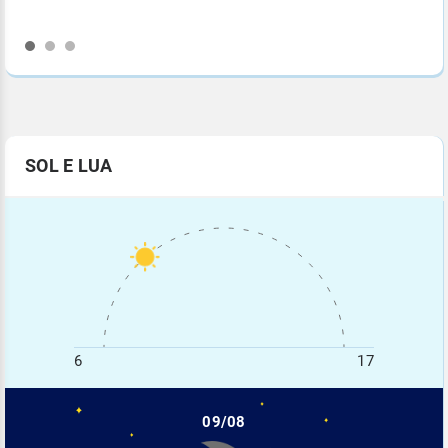
SOL E LUA
6
17
09/08