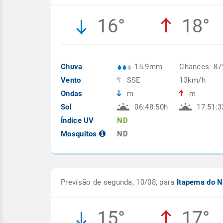
16°
18°
Chuva
15.9mm
Chances: 8
Vento
SSE
13km/h
Ondas
m
m
Sol
06:48:50h
17:51:3
Índice UV
ND
Mosquitos
ND
Previsão de segunda, 10/08, para
Itapema do N
15°
17°