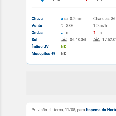
Chuva
0.2mm
Chances: 8
Vento
SSE
12km/h
Ondas
m
m
Sol
06:48:06h
17:52:0
Índice UV
ND
Mosquitos
ND
Previsão de terça, 11/08, para
Itapema do Nor