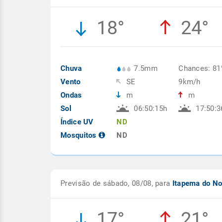
18°
24°
Chuva
7.5mm
Chances: 8
Vento
SE
9km/h
Ondas
m
m
Sol
06:50:15h
17:50:3
Índice UV
ND
Mosquitos
ND
Previsão de sábado, 08/08, para
Itapema do N
17°
21°