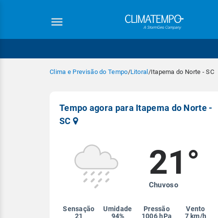
Clima e Previsão do Tempo
/
Litoral
/
Itapema do Norte - SC
Tempo agora para Itapema do Norte -
SC
21°
Equipe Cli
Chuvoso
Sensação
Umidade
Pressão
Vento
21
94%
1006 hPa
7 km/h