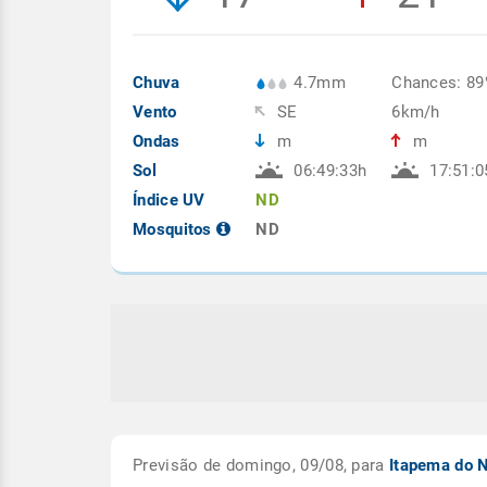
Chuva
4.7mm
Chances: 8
Vento
SE
6km/h
Ondas
m
m
Sol
06:49:33h
17:51:0
Índice UV
ND
Mosquitos
ND
Previsão de domingo, 09/08, para
Itapema do 