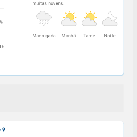
muitas nuvens.
6%
Madrugada
Manhã
Tarde
Noite
1h
te