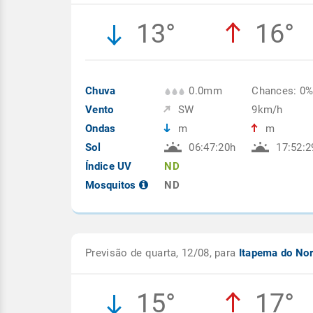
13°
16°
Chuva
0.0mm
Chances: 0
Vento
SW
9km/h
Ondas
m
m
Sol
06:47:20h
17:52:2
Índice UV
ND
Mosquitos
ND
Previsão de quarta, 12/08, para
Itapema do No
15°
17°