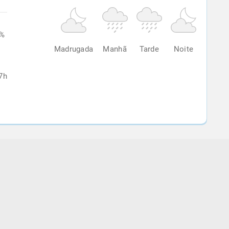
2%
Madrugada
Manhã
Tarde
Noite
7h