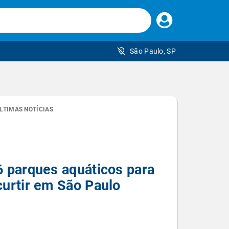
Faça
seu
login
São Paulo, SP
 brasileiro
LTIMAS NOTÍCIAS
6 parques aquáticos para
curtir em São Paulo