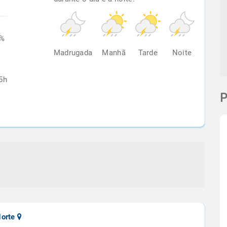
9%
Madrugada
Manhã
Tarde
Noite
5h
P
Norte