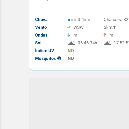
Chuva
3.4mm
Chances: 8
Vento
WSW
5km/h
Ondas
m
m
Sol
06:46:34h
17:52:5
Índice UV
ND
Mosquitos
ND