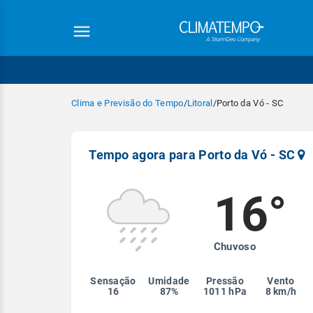
Clima e Previsão do Tempo
/
Litoral
/
Porto da Vó - SC
Tempo agora para Porto da Vó - SC
16°
Equipe Cli
Chuvoso
Sensação
Umidade
Pressão
Vento
16
87%
1011 hPa
8 km/h