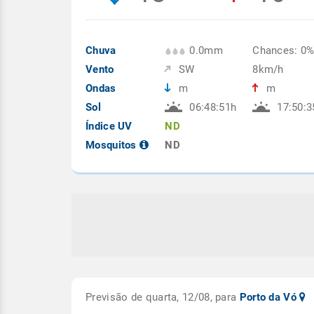
Chuva
0.0mm
Chances: 0
Vento
SW
8km/h
Ondas
m
m
Sol
06:48:51h
17:50:3
Índice UV
ND
Mosquitos
ND
Previsão de quarta, 12/08, para
Porto da Vó