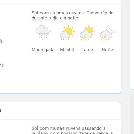
Sol com algumas nuvens. Chove rápido
durante o dia e à noite.
0%
Madrugada
Manhã
Tarde
Noite
4h
Sol com muitas nuvens passando a
nublado, com possibilidade de garoa, à