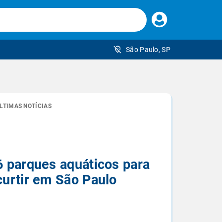
Faça
seu
login
São Paulo, SP
 brasileiro
LTIMAS NOTÍCIAS
6 parques aquáticos para
curtir em São Paulo