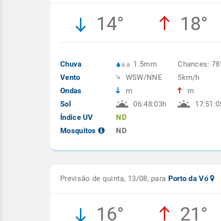
14°
18°
Chuva
1.5mm
Chances: 7
Vento
WSW/NNE
5km/h
Ondas
m
m
Sol
06:48:03h
17:51:0
Índice UV
ND
Mosquitos
ND
Previsão de quinta, 13/08, para
Porto da Vó
16°
21°