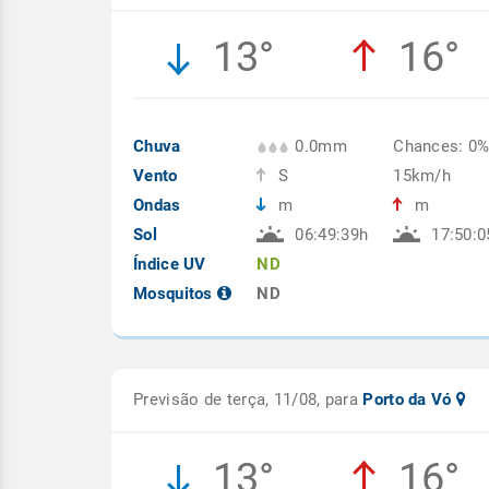
13°
16°
Chuva
0.0mm
Chances: 0
Vento
S
15km/h
Ondas
m
m
Sol
06:49:39h
17:50:0
Índice UV
ND
Mosquitos
ND
Previsão de terça, 11/08, para
Porto da Vó
13°
16°