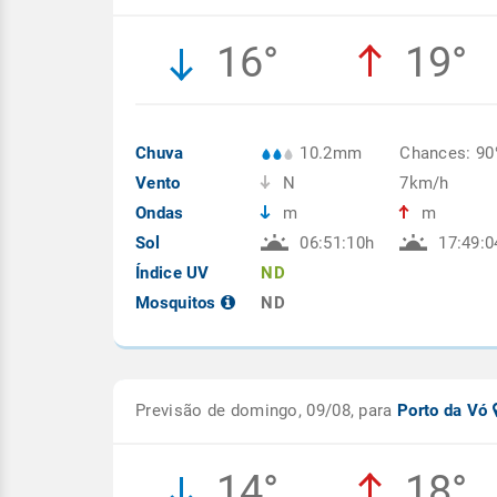
16°
19°
Chuva
10.2mm
Chances: 9
Vento
N
7km/h
Ondas
m
m
Sol
06:51:10h
17:49:0
Índice UV
ND
Mosquitos
ND
Previsão de domingo, 09/08, para
Porto da Vó
14°
18°