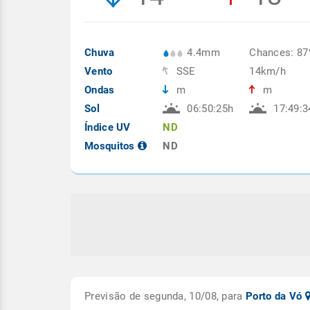
Chuva
4.4mm
Chances: 8
Vento
SSE
14km/h
Ondas
m
m
Sol
06:50:25h
17:49:3
Índice UV
ND
Mosquitos
ND
Previsão de segunda, 10/08, para
Porto da Vó