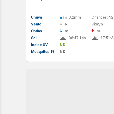
Chuva
3.2mm
Chances: 9
Vento
N
9km/h
Ondas
m
m
Sol
06:47:14h
17:51:3
Índice UV
ND
Mosquitos
ND