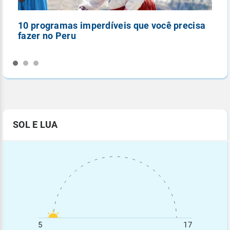
10 programas imperdíveis que você precisa
5
fazer no Peru
n
SOL E LUA
5
17