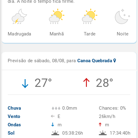
dia. À noite o tempo fica firme.
Madrugada
Manhã
Tarde
Noite
Previsão de sábado, 08/08, para
Canoa Quebrada
27°
28°
Chuva
0.0mm
Chances: 0%
Vento
E
26km/h
Ondas
m
m
Sol
05:38:26h
17:34:40h