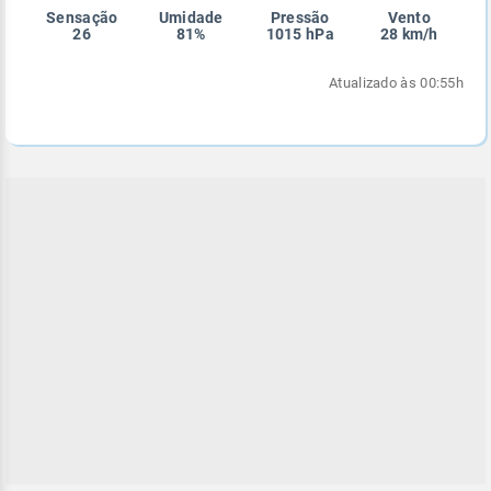
Sensação
Umidade
Pressão
Vento
Enviar
Enviar
Enviar
Enviar
Enviar
26
81%
1015 hPa
28 km/h
Enviar
Atualizado às 00:55h