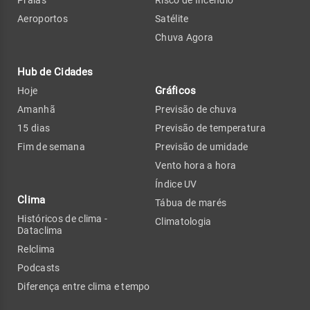
Praias
Risco de Incêndio
Aeroportos
Satélite
Chuva Agora
Hub de Cidades
Gráficos
Hoje
Amanhã
Previsão de chuva
15 dias
Previsão de temperatura
Fim de semana
Previsão de umidade
Vento hora a hora
Índice UV
Clima
Tábua de marés
Históricos de clima -
Climatologia
Dataclima
Relclima
Podcasts
Diferença entre clima e tempo