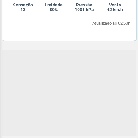
Sensação
Umidade
Pressão
Vento
Enviar
Enviar
Enviar
13
80%
1001 hPa
42 km/h
Atualizado às 02:50h