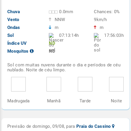
Chuva
0.0mm
Chances: 0%
Vento
NNW
9km/h
Ondas
m
m
Sol
07:13:14h
17:56:03h
Índice UV
ND
Mosquitos
ND
Sol com muitas nuvens durante o dia e períodos de céu
nublado. Noite de céu limpo.
Madrugada
Manhã
Tarde
Noite
Previsão de domingo, 09/08, para
Praia do Cassino