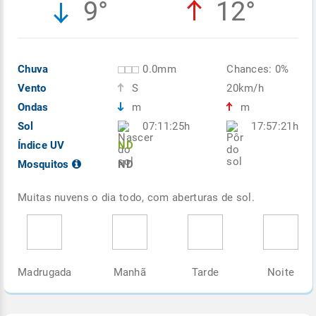
9°
12°
Chuva
0.0mm
Chances: 0%
Vento
S
20km/h
Ondas
m
m
Sol
07:11:25h
17:57:21h
Índice UV
ND
Mosquitos
ND
Muitas nuvens o dia todo, com aberturas de sol.
Madrugada
Manhã
Tarde
Noite