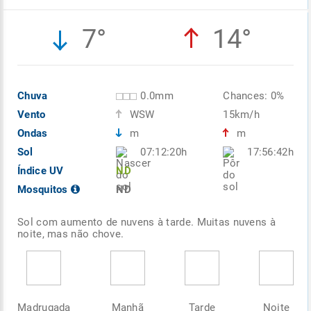
7°
14°
Chuva
0.0mm
Chances: 0%
Vento
WSW
15km/h
Ondas
m
m
Sol
07:12:20h
17:56:42h
Índice UV
ND
Mosquitos
ND
Sol com aumento de nuvens à tarde. Muitas nuvens à
noite, mas não chove.
Madrugada
Manhã
Tarde
Noite