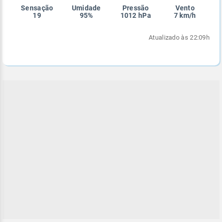
Sensação
Umidade
Pressão
Vento
Enviar
Enviar
Enviar
Enviar
Enviar
19
95%
1012 hPa
7 km/h
Enviar
Atualizado às 22:09h