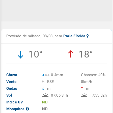
Previsão de sábado, 08/08, para
Praia Flórida
10°
18°
Chuva
0.4mm
Chances: 40%
Vento
ESE
8km/h
Ondas
m
m
Sol
07:06:31h
17:55:52h
Índice UV
ND
Mosquitos
ND