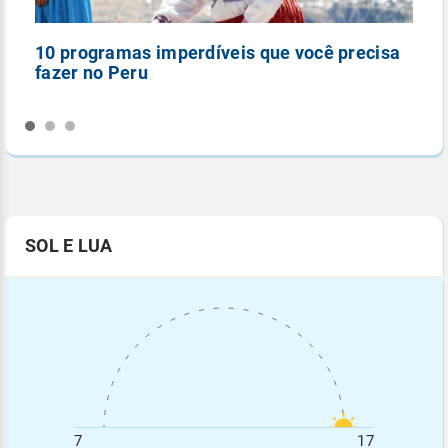
10 programas imperdíveis que você precisa
5
fazer no Peru
n
SOL E LUA
7
17