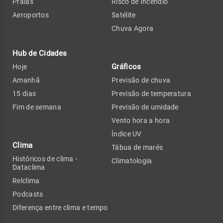
Praias
Risco de Incêndio
Aeroportos
Satélite
Chuva Agora
Hub de Cidades
Gráficos
Hoje
Amanhã
Previsão de chuva
15 dias
Previsão de temperatura
Fim de semana
Previsão de umidade
Vento hora a hora
Índice UV
Clima
Tábua de marés
Históricos de clima -
Climatologia
Dataclima
Relclima
Podcasts
Diferença entre clima e tempo