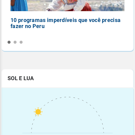
10 programas imperdíveis que você precisa
5
fazer no Peru
n
SOL E LUA