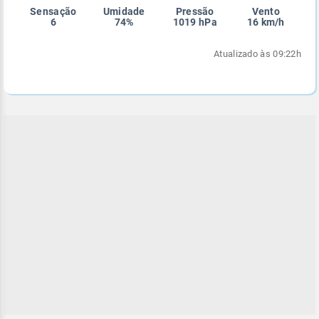
Sensação
Umidade
Pressão
Vento
Enviar
Enviar
Enviar
Enviar
Enviar
6
74%
1019 hPa
16 km/h
Enviar
Atualizado às 09:22h