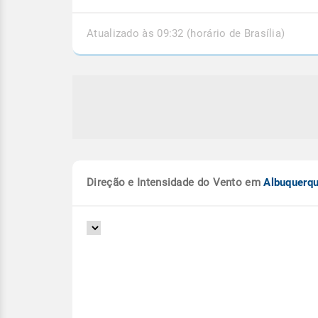
Atualizado às 09:32 (horário de Brasília)
Direção e Intensidade do Vento em
Albuquerq
a tem 60% da chuva do mês em
Interior do país conti
T, MS e GO em alerta
previsão de chuva for