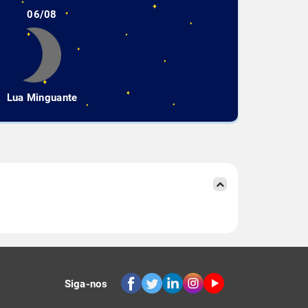
06/08
Lua Minguante
Siga-nos