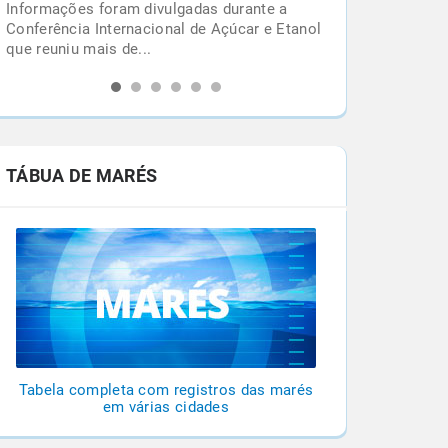
Confira alguns fatos que você precisa saber
l
sobre este o ciclone extratropical para não
cair nas fakes...
TÁBUA DE MARÉS
Tabela completa com registros das marés
em várias cidades