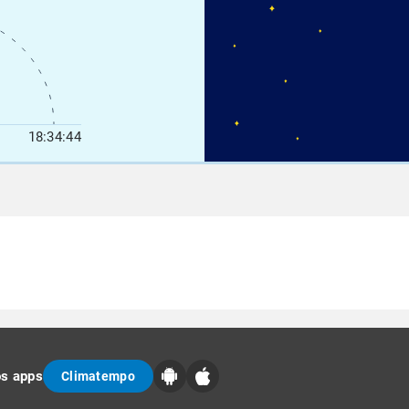
18:34:44
os apps
Climatempo