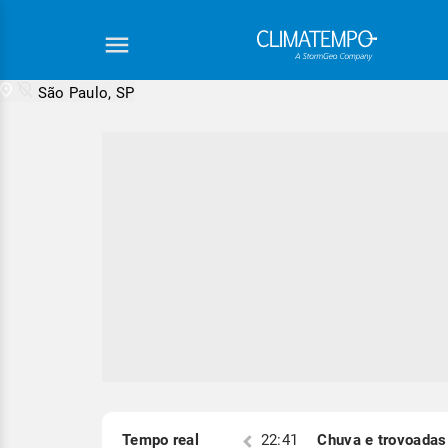
São Paulo, SP
Equipe Cli
S)
Tempo real
22:19
Chuva e trovoadas