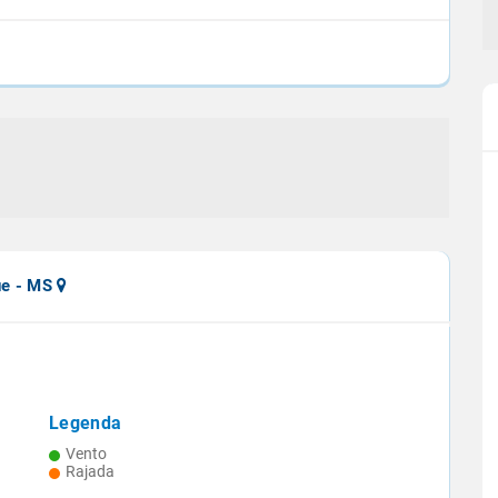
ue - MS
Legenda
nua com
Projeção aponta queda de 9,4% na
Vento
te
safra 2024/25 de cana
Rajada