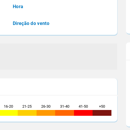
eas de
Informações foram divulgadas durante a
Hora
no país se
Conferência Internacional de Açúcar e Etano
Gerais...
que reuniu mais de...
Direção do vento
16-20
21-25
26-30
31-40
41-50
+50