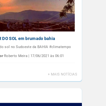
 DO SOL em brumado bahia
Por do sol e
BAIANO
 do sol no Sudoeste da BAHIA #climatempo
Por do sol em 
or
Roberto Meira | 17/06/2021 às 06:01
Por
Roberto M
+ MAIS NOTÍCIAS