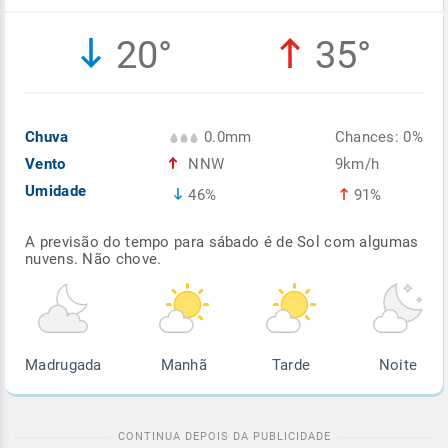
Enviar
Enviar
Enviar
Enviar
Enviar
20°
35°
Enviar
Chuva
0.0mm
Chances: 0%
Vento
NNW
9km/h
Umidade
46%
91%
A previsão do tempo para sábado é de Sol com algumas
nuvens. Não chove.
Madrugada
Manhã
Tarde
Noite