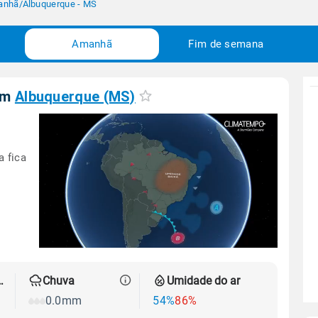
anhã
/
Albuquerque - MS
Amanhã
Fim de semana
em
Albuquerque (MS)
a fica
 térmica
Chuva
Umidade do ar
0.0mm
54%
86%