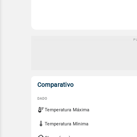
Comparativo
DADO
Comparativo
Temperatura Máxima
entre
a
previsão
Temperatura Mínima
de
hoje