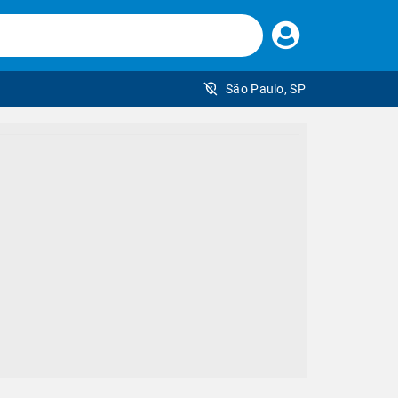
Faça
seu
login
São Paulo, SP