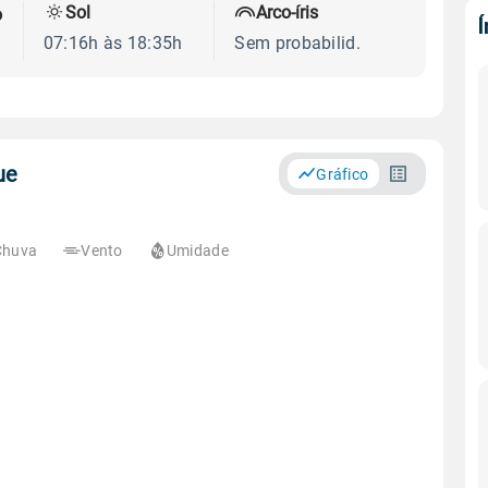
Sol
Arco-íris
o
07:16h às 18:35h
Sem probabilid.
ue
Gráfico
Chuva
Vento
Umidade