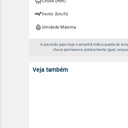
e
Chuva (mm)
amanhã
Vento (km/h)
Umidade Máxima
A previsão para hoje e amanhã indica queda de te
chuva permanece praticamente igual, enqua
Veja também