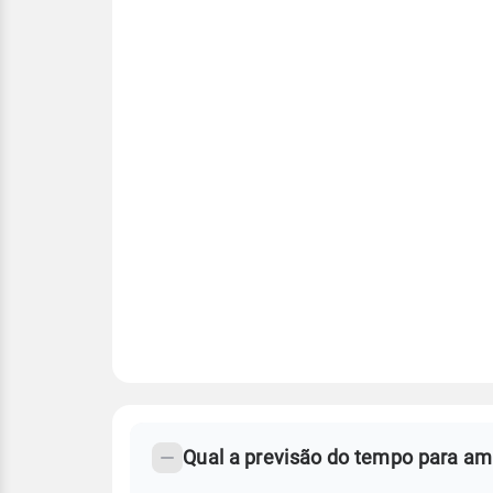
FAQ
CLIMA,
PREVISÃO
Qual a previsão do tempo para a
-
DO
TEMPO
Perguntas