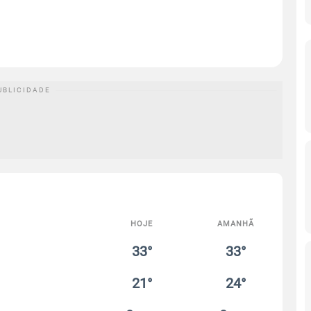
HOJE
AMANHÃ
33°
33°
21°
24°