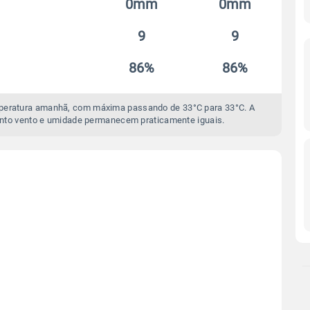
0mm
0mm
9
9
86%
86%
mperatura amanhã, com máxima passando de 33°C para 33°C. A
nto vento e umidade permanecem praticamente iguais.