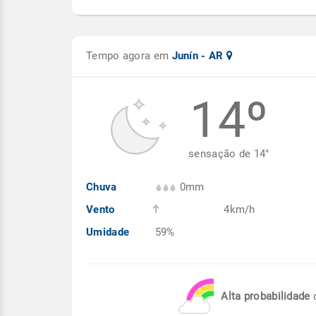
Tempo agora em
Junín - AR
14º
sensação de
14
°
Chuva
0mm
Vento
4km/h
Umidade
59%
Alta probabilidade