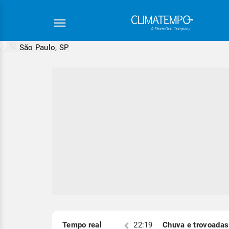
São Paulo, SP
Equipe Cli
S)
Tempo real
22:19
Chuva e trovoadas