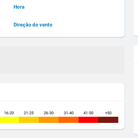
e do Centro-Oeste
Destaque esta semana para a baixa umidade
Hora
relativa do ar em vários estados
Direção do vento
16-20
21-25
26-30
31-40
41-50
+50