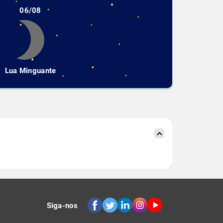
06/08
Lua Minguante
Siga-nos