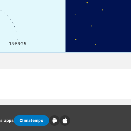
18:58:25
os apps
Climatempo