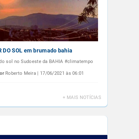
 DO SOL em brumado bahia
Por do sol e
BAIANO
 do sol no Sudoeste da BAHIA #climatempo
Por do sol em 
or
Roberto Meira | 17/06/2021 às 06:01
Por
Roberto M
+ MAIS NOTÍCIAS