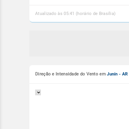
Atualizado às 05:41 (horário de Brasília)
Direção e Intensidade do Vento em
Junín - A
dos rios deixa municípios em
Temporais em Mato G
ncia no Acre
Instabilidades continuam