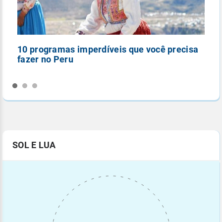
10 programas imperdíveis que você precisa
5
fazer no Peru
n
SOL E LUA