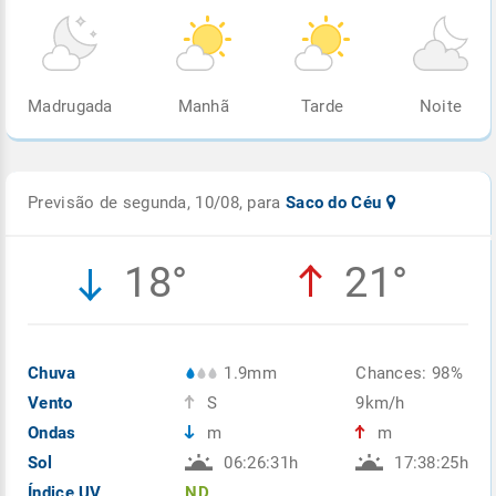
Madrugada
Manhã
Tarde
Noite
Previsão de segunda, 10/08, para
Saco do Céu
18°
21°
Chuva
1.9mm
Chances: 98%
Vento
S
9km/h
Ondas
m
m
Sol
06:26:31h
17:38:25h
Índice UV
ND