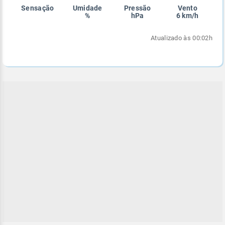
Sensação
Umidade
Pressão
Vento
Enviar
Enviar
Enviar
Enviar
Enviar
%
hPa
6 km/h
Enviar
Atualizado às 00:02h