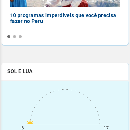
10 programas imperdíveis que você precisa
5
fazer no Peru
n
SOL E LUA
6
17