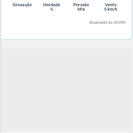
Sensação
Umidade
Pressão
Vento
Enviar
Enviar
Enviar
Enviar
Enviar
%
hPa
5 km/h
Enviar
Atualizado às 00:09h