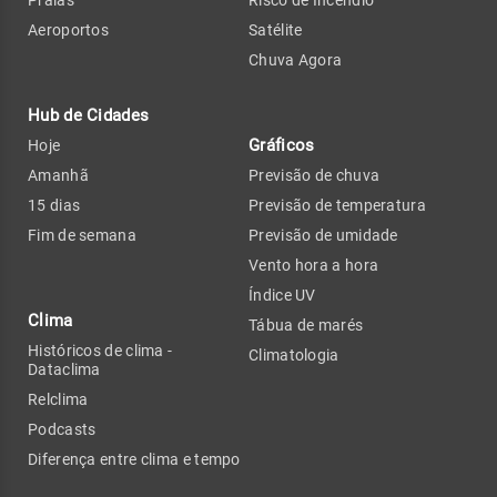
Praias
Risco de Incêndio
Aeroportos
Satélite
Chuva Agora
Hub de Cidades
Gráficos
Hoje
Amanhã
Previsão de chuva
15 dias
Previsão de temperatura
Fim de semana
Previsão de umidade
Vento hora a hora
Índice UV
Clima
Tábua de marés
Históricos de clima -
Climatologia
Dataclima
Relclima
Podcasts
Diferença entre clima e tempo