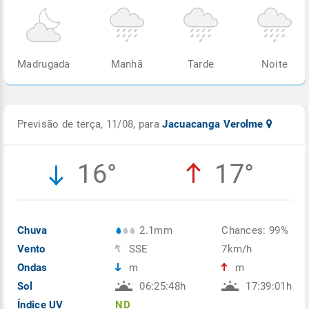
Madrugada
Manhã
Tarde
Noite
Previsão de terça, 11/08, para
Jacuacanga Verolme
16°
17°
Chuva
2.1mm
Chances: 99%
Vento
SSE
7km/h
Ondas
m
m
Sol
06:25:48h
17:39:01h
Índice UV
ND