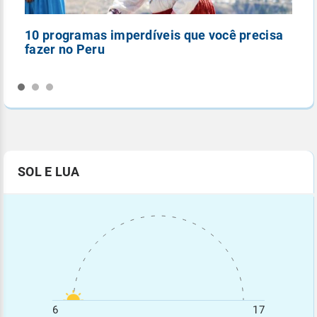
10 programas imperdíveis que você precisa
5
fazer no Peru
n
SOL E LUA
6
17