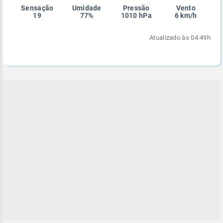
Sensação
Umidade
Pressão
Vento
Enviar
Enviar
Enviar
Enviar
Enviar
19
77%
1010 hPa
6 km/h
Enviar
Atualizado às 04:49h