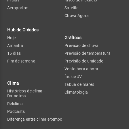
Praias
Risco de Incêndio
Aeroportos
Satélite
Chuva Agora
Hub de Cidades
Gráficos
Hoje
Amanhã
Previsão de chuva
15 dias
Previsão de temperatura
Fim de semana
Previsão de umidade
Vento hora a hora
Índice UV
Clima
Tábua de marés
Históricos de clima -
Climatologia
Dataclima
Relclima
Podcasts
Diferença entre clima e tempo