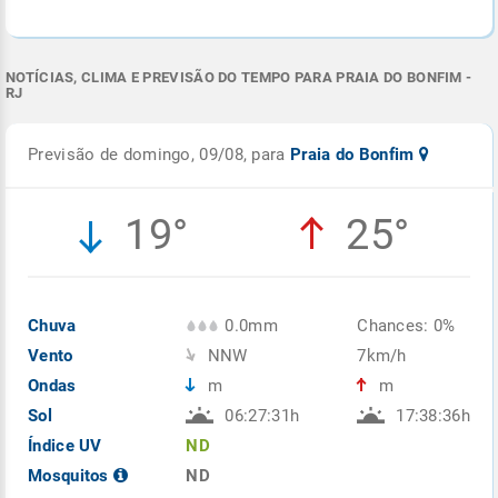
NOTÍCIAS, CLIMA E PREVISÃO DO TEMPO PARA PRAIA DO BONFIM -
RJ
Previsão de domingo, 09/08, para
Praia do Bonfim
19°
25°
Chuva
0.0mm
Chances: 0%
Vento
NNW
7km/h
Ondas
m
m
Sol
06:27:31h
17:38:36h
Índice UV
ND
Mosquitos
ND