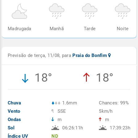
Madrugada
Manhã
Tarde
Noite
Previsão de terça, 11/08, para
Praia do Bonfim
18°
18°
Chuva
1.6mm
Chances: 99%
Vento
SSE
5km/h
Ondas
m
m
Sol
06:26:11h
17:39:23h
Índice UV
ND