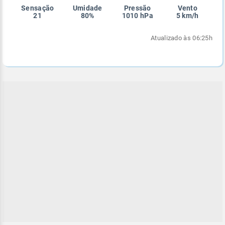
Sensação
Umidade
Pressão
Vento
Enviar
Enviar
Enviar
Enviar
Enviar
21
80%
1010 hPa
5 km/h
Enviar
Atualizado às 06:25h