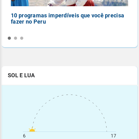
10 programas imperdíveis que você precisa
5
fazer no Peru
n
SOL E LUA
6
17