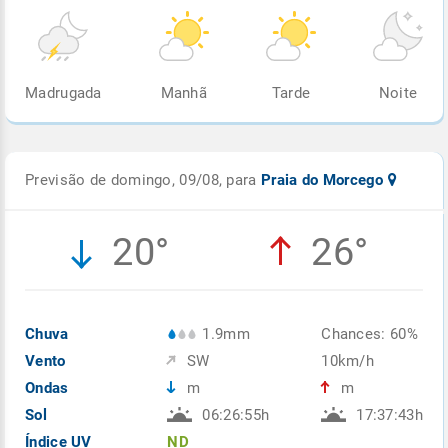
Madrugada
Manhã
Tarde
Noite
Previsão de domingo, 09/08, para
Praia do Morcego
20°
26°
Chuva
1.9mm
Chances: 60%
Vento
SW
10km/h
Ondas
m
m
Sol
06:26:55h
17:37:43h
Índice UV
ND