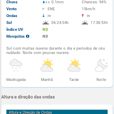
Chuva
0.1mm
Chances: 94%
Vento
ENE
15km/h
Ondas
m
m
Sol
06:24:54h
17:38:53h
Índice UV
ND
Mosquitos
ND
Sol com muitas nuvens durante o dia e períodos de céu
nublado. Noite com poucas nuvens.
Madrugada
Manhã
Tarde
Noite
Altura e direção das ondas