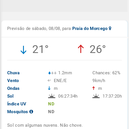
Previsão de sábado, 08/08, para
Praia do Morcego
21°
26°
Chuva
1.2mm
Chances: 62%
Vento
ENE/E
9km/h
Ondas
m
m
Sol
06:27:34h
17:37:20h
Índice UV
ND
Mosquitos
ND
Sol com algumas nuvens. Não chove.