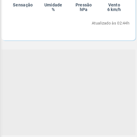
Sensação
Umidade
Pressão
Vento
Enviar
Enviar
Enviar
Enviar
Enviar
%
hPa
6 km/h
Enviar
Atualizado às 02:44h