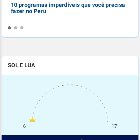
10 programas imperdíveis que você precisa
5
fazer no Peru
n
SOL E LUA
6
17