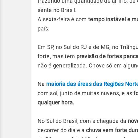
trazendo uma quantidade de ar frio, de
sente no Brasil.
A sexta-feira é com
tempo instável e m
país.
Em SP, no Sul do RJ e de MG, no Triângu
forte, mas tem
previsão de fortes panca
não é generalizada. Chove só em alguns
Na
maioria das áreas das Regiões Nort
com sol, junto de muitas nuvens, e as
fo
qualquer hora.
No Sul do Brasil, com a chegada da
nova
decorrer do dia e a
chuva vem forte dura