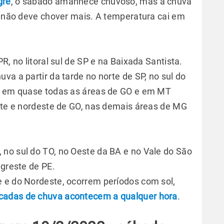
gre
, o sábado amanhece chuvoso, mas a chuva
te não deve chover mais. A temperatura cai em
R, no litoral sul de SP e na Baixada Santista.
va a partir da tarde no norte de SP, no sul do
ro em quase todas as áreas de GO e em MT
este e nordeste de GO, nas demais áreas de MG
no sul do TO, no Oeste da BA e no Vale do São
agreste de PE.
 e do Nordeste, ocorrem períodos com sol,
ncadas de chuva acontecem a qualquer hora
.