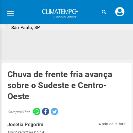
Faç
seu
logi
São Paulo, SP
Chuva de frente fria avança
sobre o Sudeste e Centro-
Oeste
Compartilhar
Josélia Pegorim
4 min de leitura
13/04/2022 às 04:14