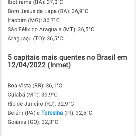
Ibotirama (BA): 37,0°C
Bom Jesus da Lapa (BA): 36,9°C
Itaobim (MG): 36,7°C
São Félix do Araguaia (MT): 36,5°C
Araguaçu (TO): 36,5°C
5 capitais mais quentes no Brasil em
12/04/2022 (Inmet)
Boa Vista (RR): 36,1°C
Cuiabá (MT): 35,9°C
Rio de Janeiro (RJ): 32,9°C
Belém (PA) e
Teresina
(PI): 32,5°C
Goiânia (GO): 32,3°C