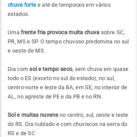
chuva forte
e até de temporais em vários
estados.
Uma
frente fria provoca muita chuva
sobre SC,
PR, MS e SP. O tempo chuvoso predomina no sul
e oeste de MS.
Dia com
sol e tempo seco
, sem chuva em quase
todo o ES (exceto no sul do estado), no sul,
centro-norte e leste da BA, em SE, no interior de
AL, no agreste de PE e da PB e no RN.
Sol e muitas nuvens
no centro, sul, oeste e leste
do RS. Dia nublado e com chuviscos na serra do
RS e de SC