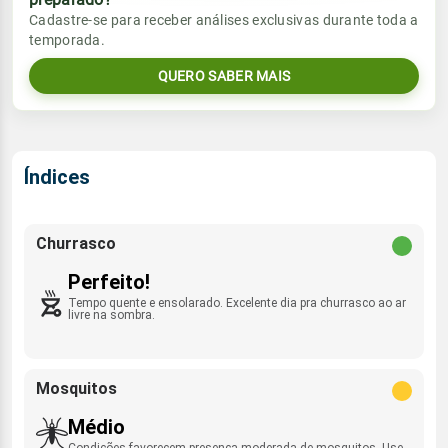
Vento
Chuva
Cadastre-se para receber análises exclusivas durante toda a
Sol
Umidade do ar
temporada.
05:59h às 17:54h
WNW - 4km/h
0.0mm
36%
94%
QUERO SABER MAIS
Sol
Umidade do ar
Lua
Rajada de vento
05:59h às 17:54h
Minguante
37%
91%
N - 26km/h
Lua
Índices
Rajada de vento
Nova
WNW - 24km/h
Churrasco
Perfeito!
Tempo quente e ensolarado. Excelente dia pra churrasco ao ar
livre na sombra.
Mosquitos
Médio
Condições favorecem presença moderada de mosquitos. Use