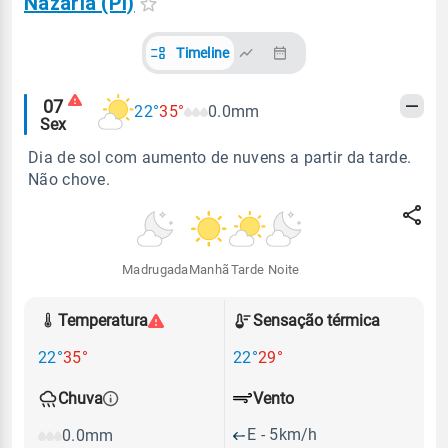
Nazária (PI)
Timeline
Alertas
07
22°
35°
0.0mm
Sex
meteorológicos
Dia de sol com aumento de nuvens a partir da tarde.
Não chove.
Madrugada
Manhã
Tarde
Noite
Temperatura
Sensação térmica
22°
35°
22°
29°
Vento
Chuva
E - 5km/h
0.0mm