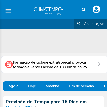
Faç
seu
logi
São Paulo, SP
Formação de ciclone extratropical provoca
arrow_forward
newspaper
tornado e ventos acima de 100 km/h no RS
Agora
Hoje
Amanhã
Fim de semana
15
Previsão do Tempo para 15 Dias em