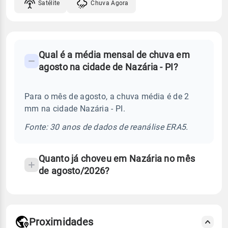
Satélite
Chuva Agora
FAQ
Qual é a média mensal de chuva em
-
agosto na cidade de Nazária - PI?
Perguntas
frequentes
Para o mês de agosto, a chuva média é de 2
sobre
mm na cidade Nazária - PI.
chuva
e
Fonte: 30 anos de dados de reanálise ERA5.
temperatura
Quanto já choveu em Nazária no mês
de agosto/2026?
Proximidades