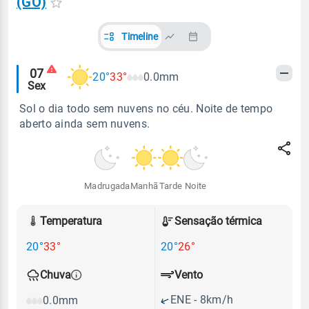
(GO)
Timeline
Alertas
07
20°
33°
0.0mm
Sex
meteorológicos
Sol o dia todo sem nuvens no céu. Noite de tempo
aberto ainda sem nuvens.
Madrugada
Manhã
Tarde
Noite
Temperatura
Sensação térmica
20°
33°
20°
26°
Vento
Chuva
ENE - 8km/h
0.0mm