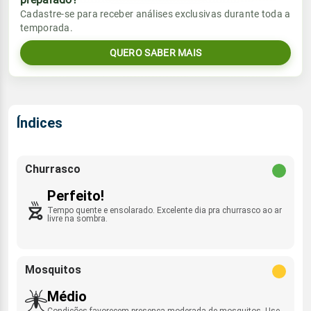
Vento
Chuva
Cadastre-se para receber análises exclusivas durante toda a
Sol
Umidade do ar
temporada.
06:41h às 18:11h
E - 14km/h
0.0mm
18%
43%
QUERO SABER MAIS
Sol
Umidade do ar
Lua
Rajada de vento
06:40h às 18:11h
Minguante
17%
34%
ESE - 30km/h
Lua
Índices
Rajada de vento
Minguante
E - 48km/h
Churrasco
Perfeito!
Tempo quente e ensolarado. Excelente dia pra churrasco ao ar
livre na sombra.
Mosquitos
Médio
Condições favorecem presença moderada de mosquitos. Use