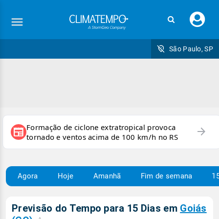
Faç
seu
logi
São Paulo, SP
Formação de ciclone extratropical provoca
arrow_forward
newspaper
tornado e ventos acima de 100 km/h no RS
Agora
Hoje
Amanhã
Fim de semana
15
Previsão do Tempo para 15 Dias em
Goiás