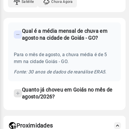
Satélite
Chuva Agora
FAQ
Qual é a média mensal de chuva em
-
agosto na cidade de Goiás - GO?
Perguntas
frequentes
Para o mês de agosto, a chuva média é de 5
sobre
mm na cidade Goiás - GO.
chuva
e
Fonte: 30 anos de dados de reanálise ERA5.
temperatura
Quanto já choveu em Goiás no mês de
agosto/2026?
Proximidades