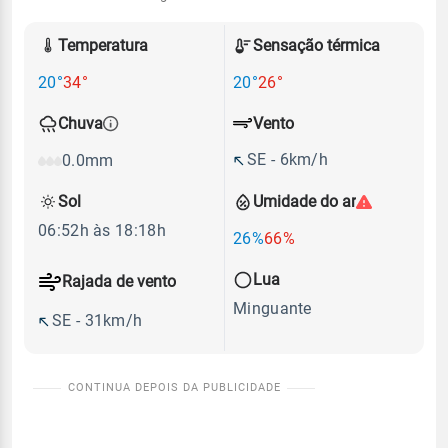
Temperatura
Sensação térmica
20°
34°
20°
26°
Vento
Chuva
SE - 6km/h
0.0mm
Sol
Umidade do ar
06:52h às 18:18h
26%
66%
Lua
Rajada de vento
Minguante
SE - 31km/h