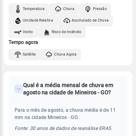
Temperatura
Chuva
Pressão
Umidade Relativa
Acumulado de Chuva
Vento
Risco de Incêndio
Tempo agora
Satélite
Chuva Agora
FAQ
Qual é a média mensal de chuva em
-
agosto na cidade de Mineiros - GO?
Perguntas
frequentes
Para o mês de agosto, a chuva média é de 11
sobre
mm na cidade Mineiros - GO.
chuva
e
Fonte: 30 anos de dados de reanálise ERA5.
temperatura