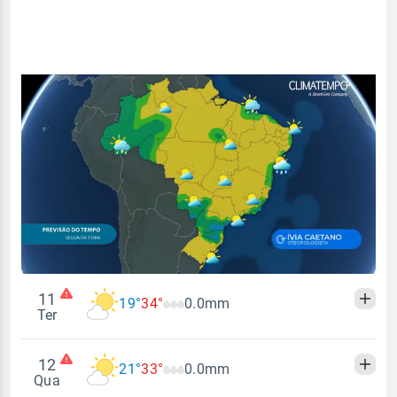
11
19°
34°
0.0mm
Ter
12
21°
33°
0.0mm
Madrugada
Manhã
Tarde
Noite
Qua