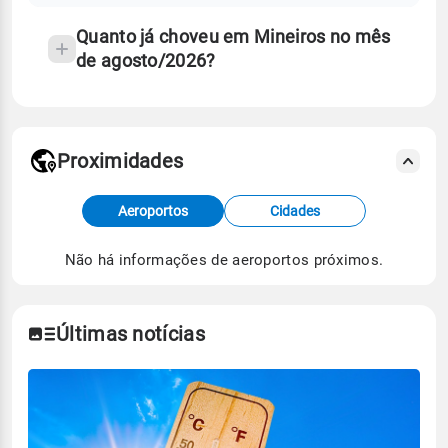
Quanto já choveu em Mineiros no mês
de agosto/2026?
Proximidades
Fonte: dados combinados de estações
Aeroportos
Cidades
meteorológicas e satélite do Centro de Previsão
de Tempo e Estudos Climáticos (CPTEC).
Não há informações de aeroportos próximos.
Para obter mais informações sobre os dados
climáticos,
clique aqui.
Últimas notícias