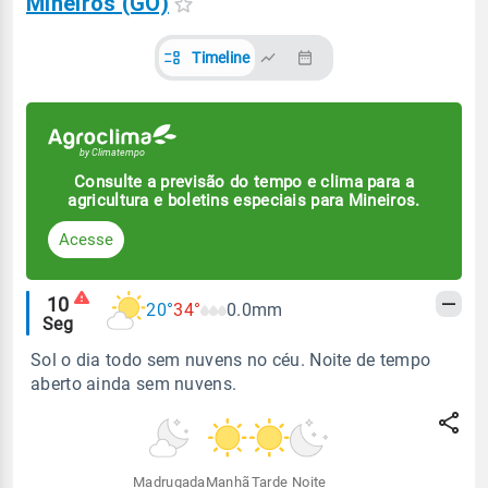
Mineiros (GO)
Timeline
Consulte a previsão do tempo e clima para a
agricultura e boletins especiais para Mineiros.
Acesse
Alertas
10
20°
34°
0.0mm
Seg
meteorológicos
Sol o dia todo sem nuvens no céu. Noite de tempo
aberto ainda sem nuvens.
Madrugada
Manhã
Tarde
Noite