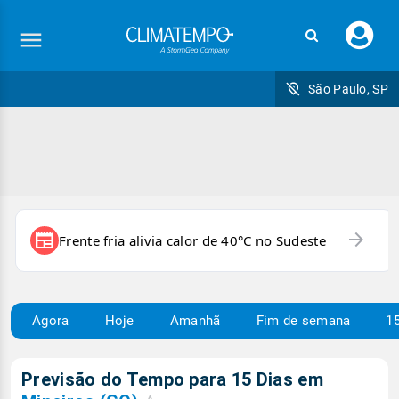
Faç
seu
logi
São Paulo, SP
arrow_forward
newspaper
Frente fria alivia calor de 40°C no Sudeste
Agora
Hoje
Amanhã
Fim de semana
15
Previsão do Tempo para 15 Dias em