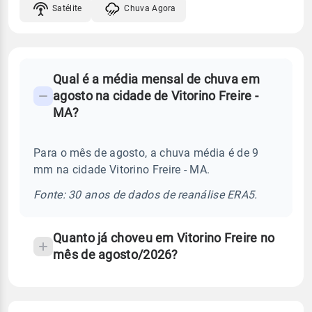
Satélite
Chuva Agora
FAQ
Qual é a média mensal de chuva em
-
agosto na cidade de Vitorino Freire -
Perguntas
MA?
frequentes
sobre
Para o mês de agosto, a chuva média é de 9
chuva
mm na cidade Vitorino Freire - MA.
e
temperatura
Fonte: 30 anos de dados de reanálise ERA5.
Quanto já choveu em Vitorino Freire no
mês de agosto/2026?