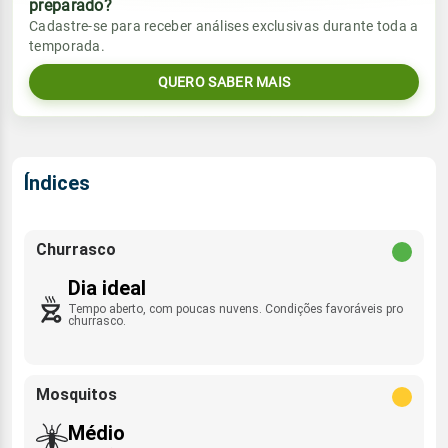
preparado?
Vento
Chuva
Cadastre-se para receber análises exclusivas durante toda a
Sol
Umidade do ar
temporada.
ESE - 7km/h
0.0mm
06:07h às 18:04h
52%
97%
QUERO SABER MAIS
Sol
Umidade do ar
Lua
Rajada de vento
06:07h às 18:04h
59%
97%
Nova
ESE - 30km/h
Lua
Índices
Rajada de vento
Nova
ESE - 25km/h
Churrasco
Dia ideal
Tempo aberto, com poucas nuvens. Condições favoráveis pro
churrasco.
Mosquitos
Médio