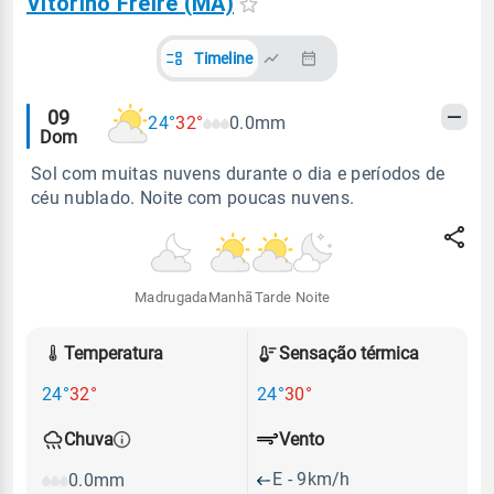
Vitorino Freire (MA)
Timeline
Alertas
09
24°
32°
0.0mm
Dom
meteorológicos
Sol com muitas nuvens durante o dia e períodos de
céu nublado. Noite com poucas nuvens.
Madrugada
Manhã
Tarde
Noite
Temperatura
Sensação térmica
24°
32°
24°
30°
Vento
Chuva
E - 9km/h
0.0mm