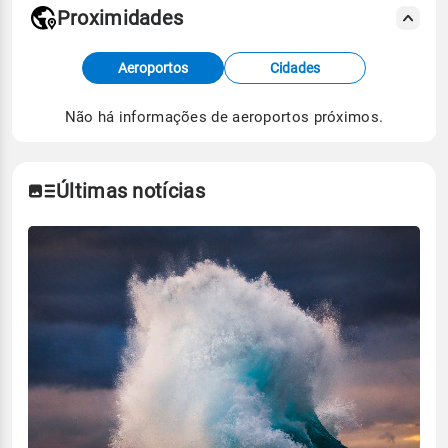
Proximidades
Fonte: dados combinados de estações
Aeroportos
Cidades
meteorológicas e satélite do Centro de Previsão
de Tempo e Estudos Climáticos (CPTEC).
Não há informações de aeroportos próximos.
Para obter mais informações sobre os dados
climáticos,
clique aqui.
Últimas notícias