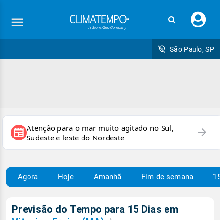
Faç
seu
logi
São Paulo, SP
Atenção para o mar muito agitado no Sul,
arrow_forward
newspaper
Sudeste e leste do Nordeste
Agora
Hoje
Amanhã
Fim de semana
15
Previsão do Tempo para 15 Dias em