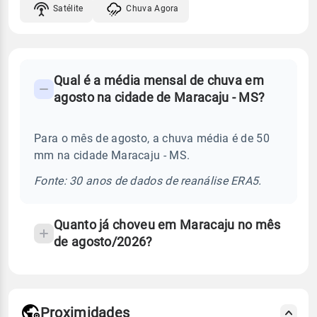
Satélite
Chuva Agora
FAQ
Qual é a média mensal de chuva em
-
agosto na cidade de Maracaju - MS?
Perguntas
frequentes
Para o mês de agosto, a chuva média é de 50
sobre
mm na cidade Maracaju - MS.
chuva
e
Fonte: 30 anos de dados de reanálise ERA5.
temperatura
Quanto já choveu em Maracaju no mês
de agosto/2026?
Proximidades