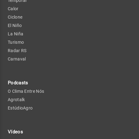
Temporal
Calor
Ciclone
El Niño
La Niña
Turismo
Radar RS
Carnaval
Podcasts
O Clima Entre Nós
Agrotalk
EstúdioAgro
Vídeos