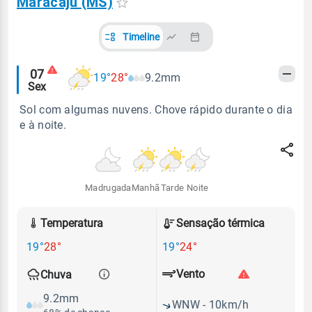
Maracaju (MS)
Timeline
Alertas
07
19°
28°
9.2mm
Sex
meteorológicos
Sol com algumas nuvens. Chove rápido durante o dia
e à noite.
Madrugada
Manhã
Tarde
Noite
Temperatura
Sensação térmica
19°
28°
19°
24°
Vento
Chuva
9.2mm
WNW - 10km/h