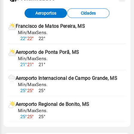
Fonte: dados combinados de estações
Aeroportos
Cidades
meteorológicas e satélite do Centro de Previsão
de Tempo e Estudos Climáticos (CPTEC).
Francisco de Matos Pereira, MS
Mín/Max
Sens.
Para obter mais informações sobre os dados
22°
22°
22°
climáticos,
clique aqui.
Aeroporto de Ponta Porã, MS
Mín/Max
Sens.
21°
21°
21°
Aeroporto Internacional de Campo Grande, MS
Mín/Max
Sens.
25°
25°
25°
Aeroporto Regional de Bonito, MS
Mín/Max
Sens.
25°
25°
25°