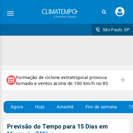
Faç
seu
logi
São Paulo, SP
Formação de ciclone extratropical provoca
arrow_forward
newspaper
tornado e ventos acima de 100 km/h no RS
Agora
Hoje
Amanhã
Fim de semana
15
Previsão do Tempo para 15 Dias em