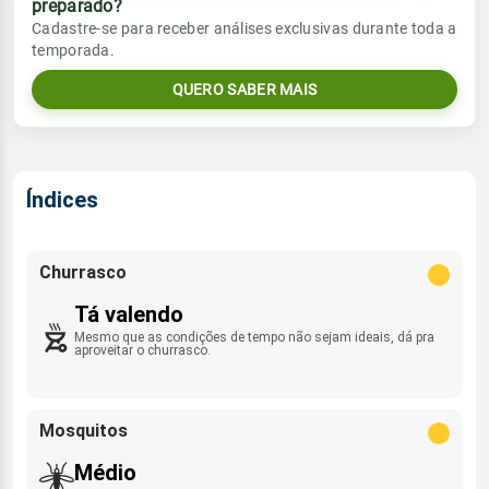
preparado?
Vento
Chuva
Cadastre-se para receber análises exclusivas durante toda a
Sol
Umidade do ar
temporada.
SE - 11km/h
0.0mm
07:08h às 18:24h
70%
100%
QUERO SABER MAIS
Sol
Umidade do ar
Lua
Rajada de vento
07:07h às 18:24h
67%
96%
Minguante
S - 45km/h
Lua
Índices
Rajada de vento
Minguante
SE - 28km/h
Churrasco
Tá valendo
Mesmo que as condições de tempo não sejam ideais, dá pra
aproveitar o churrasco.
Mosquitos
Médio