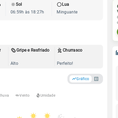
Sol
Lua
o
06:59h às 18:27h
Minguante
r
Gripe e Resfriado
Churrasco
Alto
Perfeito!
Gráfico
Chuva
Vento
Umidade