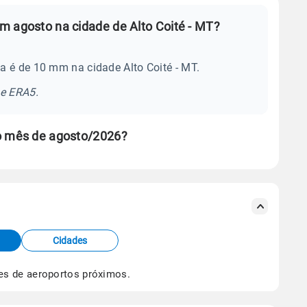
m agosto na cidade de Alto Coité - MT?
a é de 10 mm na cidade Alto Coité - MT.
se ERA5.
no mês de agosto/2026?
s meteorológicas e satélite do Centro de Previsão
TEC).
Cidades
os dados climáticos,
clique aqui.
es de aeroportos próximos.