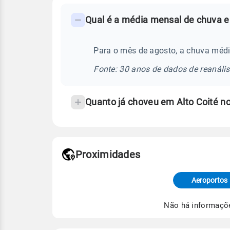
FAQ
Qual é a média mensal de chuva e
-
Perguntas
frequentes
Para o mês de agosto, a chuva médi
sobre
Fonte: 30 anos de dados de reanáli
chuva
e
Quanto já choveu em Alto Coité 
temperatura
Proximidades
Fonte: dados combinados de estaçõe
de Tempo e Estudos Climáticos (CP
Aeroportos
Para obter mais informações sobre 
Não há informaçõ