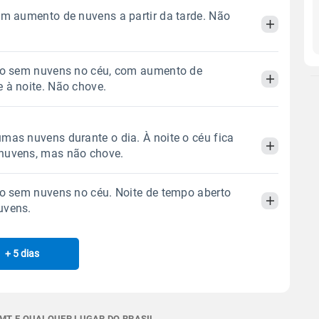
om aumento de nuvens a partir da tarde. Não
odo sem nuvens no céu, com aumento de
Manhã
Tarde
Noite
 à noite. Não chove.
 térmica
Chuva
Umidade do ar
Manhã
Tarde
Noite
mas nuvens durante o dia. À noite o céu fica
0.0mm
27%
61%
nuvens, mas não chove.
Sol
Lua
o
 térmica
Chuva
Umidade do ar
06:59h às 18:27h
Minguante
do sem nuvens no céu. Noite de tempo aberto
0.0mm
28%
66%
Manhã
Tarde
Noite
uvens.
Sol
Lua
o
Gráfico
06:58h às 18:27h
Minguante
 térmica
Chuva
Umidade do ar
+ 5 dias
Manhã
Tarde
Noite
0.0mm
25%
63%
Chuva
Vento
Umidade
Sol
Lua
o
 térmica
Chuva
Umidade do ar
06:58h às 18:27h
Minguante
Gráfico
0.0mm
20%
56%
 MT E QUALQUER LUGAR DO BRASIL