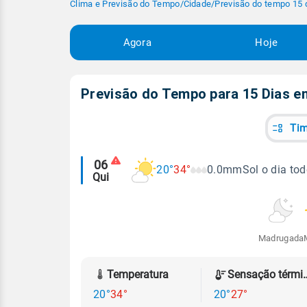
Clima e Previsão do Tempo
/
Cidade
/
Previsão do tempo 15 
Agora
Hoje
Previsão do Tempo para 15 Dias 
Tim
Alertas
06
20°
34°
0.0mm
Sol o dia to
Qui
meteorológicos
Madrugada
Temperatura
Sensação
20°
34°
20°
27°