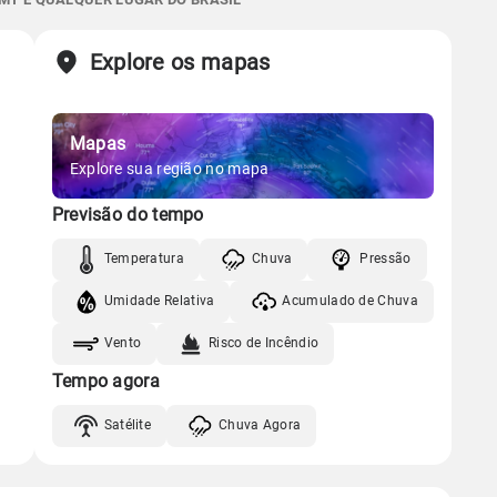
Sol
Lua
o
Chuva
Vento
Umidade
Explore os mapas
Gráfico
06:57h às 18:28h
Minguante
Chuva
Vento
Umidade
Mapas
Gráfico
Explore sua região no mapa
Previsão do tempo
Chuva
Vento
Umidade
Temperatura
Chuva
Pressão
Umidade Relativa
Acumulado de Chuva
Vento
Risco de Incêndio
Tempo agora
Satélite
Chuva Agora