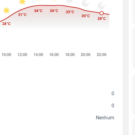
0
0
Nenhum