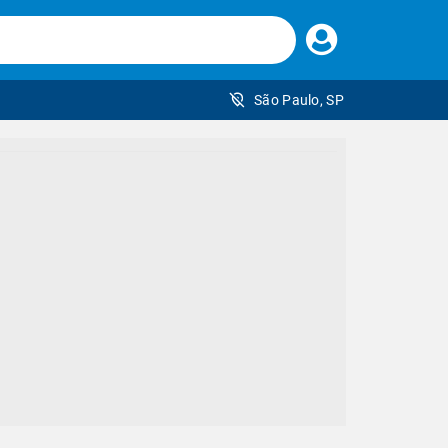
Faça
seu
login
São Paulo, SP