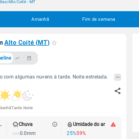
dias
/
Alto Coité - MT
Amanhã
Fim de semana
em
Alto Coité (MT)
eline
do com algumas nuvens à tarde. Noite estrelada.
Manhã
Tarde
Noite
 térmica
Chuva
Umidade do ar
0.0mm
25%
59%