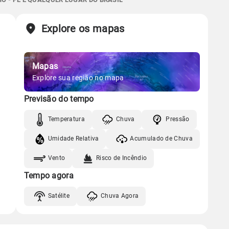
05:38h às 17:25h
Minguante
Chuva
Vento
Umidade
Sol
Lua
o
Explore os mapas
05:38h às 17:25h
Nova
Gráfico
Mapas
Gráfico
Chuva
Vento
Umidade
Explore sua região no mapa
Previsão do tempo
Chuva
Vento
Umidade
Temperatura
Chuva
Pressão
Umidade Relativa
Acumulado de Chuva
Vento
Risco de Incêndio
Tempo agora
Satélite
Chuva Agora