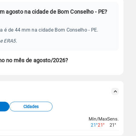
em agosto na cidade de Bom Conselho - PE?
ia é de 44 mm na cidade Bom Conselho - PE.
se ERA5.
ho no mês de agosto/2026?
s meteorológicas e satélite do Centro de Previsão
TEC).
Cidades
os dados climáticos,
clique aqui.
Mín/Max
Sens.
21°
21°
21°