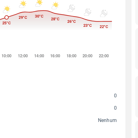
0
0
Nenhum