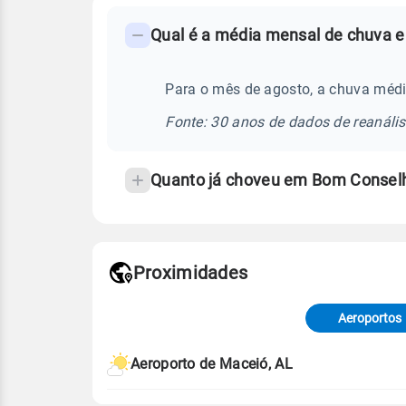
FAQ
Qual é a média mensal de chuva 
-
Perguntas
frequentes
Para o mês de agosto, a chuva méd
sobre
Fonte: 30 anos de dados de reanáli
chuva
e
Quanto já choveu em Bom Consel
temperatura
Proximidades
Fonte: dados combinados de estaçõe
de Tempo e Estudos Climáticos (CP
Aeroportos
Para obter mais informações sobre 
Aeroporto de Maceió, AL