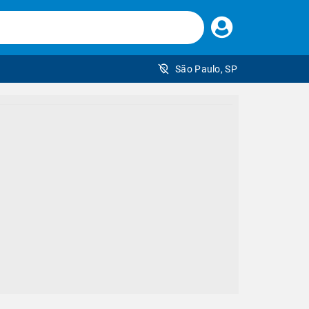
Faça
seu
login
São Paulo, SP