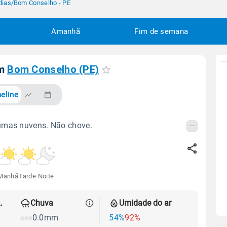
dias
/
Bom Conselho - PE
Amanhã
Fim de semana
em
Bom Conselho (PE)
eline
umas nuvens. Não chove.
Manhã
Tarde
Noite
 térmica
Chuva
Umidade do ar
0.0mm
54%
92%