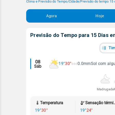
Clima e Previsão do Tempo
/
Cidade
/
Previsão do tempo 15 
Agora
Hoje
Previsão do Tempo para 15 Dias 
Tim
Alertas
08
19°
30°
0.0mm
Sol com alg
Sáb
meteorológicos
Madrugada
Temperatura
Sensação
19°
30°
19°
24°