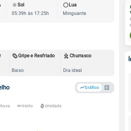
Sol
Lua
o
05:39h às 17:25h
Minguante
r
Gripe e Resfriado
Churrasco
Baixo
Dia ideal
elho
Gráfico
Chuva
Vento
Umidade