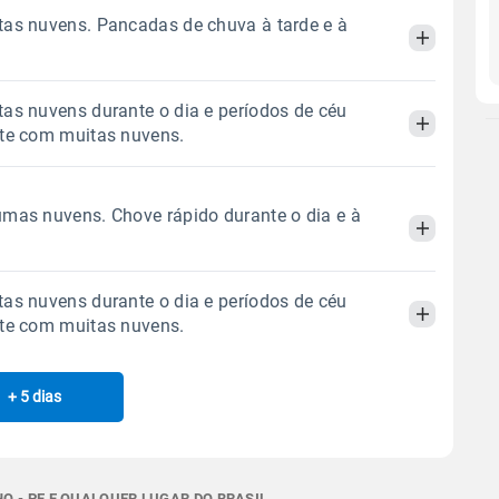
as nuvens. Pancadas de chuva à tarde e à
as nuvens durante o dia e períodos de céu
Manhã
Tarde
Noite
ite com muitas nuvens.
 térmica
Chuva
Umidade do ar
Manhã
Tarde
Noite
mas nuvens. Chove rápido durante o dia e à
0.6mm
69%
94%
62% de chance
 térmica
Chuva
Umidade do ar
Sol
Lua
o
as nuvens durante o dia e períodos de céu
0.0mm
59%
97%
05:39h às 17:25h
Minguante
Manhã
Tarde
Noite
ite com muitas nuvens.
Sol
Lua
o
05:39h às 17:25h
Minguante
 térmica
Chuva
Umidade do ar
Gráfico
+ 5 dias
Manhã
Tarde
Noite
1.9mm
57%
94%
72% de chance
Gráfico
Chuva
Vento
Umidade
 térmica
Chuva
Umidade do ar
Sol
Lua
o
0.0mm
55%
93%
 - PE E QUALQUER LUGAR DO BRASIL