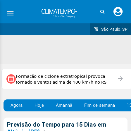
Faç
seu
logi
São Paulo, SP
Formação de ciclone extratropical provoca
arrow_forward
newspaper
tornado e ventos acima de 100 km/h no RS
Agora
Hoje
Amanhã
Fim de semana
15
Previsão do Tempo para 15 Dias em