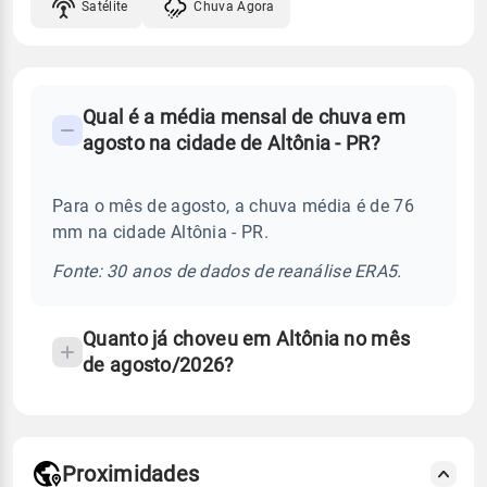
Satélite
Chuva Agora
FAQ
Qual é a média mensal de chuva em
-
agosto na cidade de Altônia - PR?
Perguntas
frequentes
Para o mês de agosto, a chuva média é de 76
sobre
mm na cidade Altônia - PR.
chuva
e
Fonte: 30 anos de dados de reanálise ERA5.
temperatura
Quanto já choveu em Altônia no mês
de agosto/2026?
Proximidades