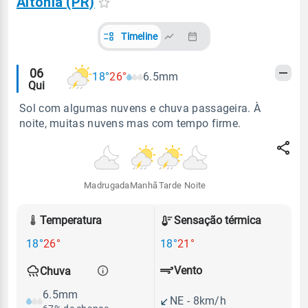
Altônia (PR)
Timeline
Alertas
06
18°
26°
6.5mm
Qui
meteorológicos
Sol com algumas nuvens e chuva passageira. À
noite, muitas nuvens mas com tempo firme.
Madrugada
Manhã
Tarde
Noite
Temperatura
Sensação térmica
18°
26°
18°
21°
Vento
Chuva
6.5mm
NE - 8km/h