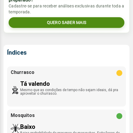
Vento
Chuva
Cadastre-se para receber análises exclusivas durante toda a
Sol
Umidade do ar
temporada.
10.1mm
S - 4km/h
07:06h às 18:15h
76%
97%
59% de chance
QUERO SABER MAIS
Lua
Sol
Umidade do ar
Rajada de vento
Minguante
07:06h às 18:16h
87%
98%
S - 41km/h
Índices
Lua
Rajada de vento
Minguante
S - 20km/h
Churrasco
Tá valendo
Mesmo que as condições de tempo não sejam ideais, dá pra
aproveitar o churrasco.
Mosquitos
Baixo
Baixa probabilidade de presença de mosquitos. Evite focos de