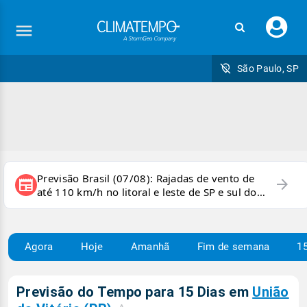
Faç
seu
logi
São Paulo, SP
Previsão Brasil (07/08): Rajadas de vento de
arrow_forward
newspaper
até 110 km/h no litoral e leste de SP e sul do
RJ
Agora
Hoje
Amanhã
Fim de semana
15
Previsão do Tempo para 15 Dias em
União