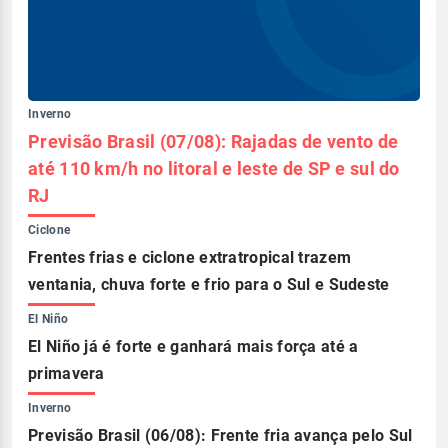
Inverno
Previsão Brasil (07/08): Rajadas de vento de
até 110 km/h no litoral e leste de SP e sul do
RJ
Ciclone
Frentes frias e ciclone extratropical trazem
ventania, chuva forte e frio para o Sul e Sudeste
El Niño
El Niño já é forte e ganhará mais força até a
primavera
Inverno
Previsão Brasil (06/08): Frente fria avança pelo Sul