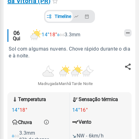
da Vitória (PR)
Timeline
Alertas
06
14°
18°
3.3mm
Qui
meteorológicos
Sol com algumas nuvens. Chove rápido durante o dia
e à noite.
Madrugada
Manhã
Tarde
Noite
Temperatura
Sensação térmica
14°
18°
14°
16°
Vento
Chuva
3.3mm
NW - 6km/h