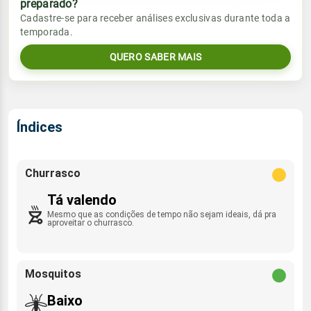
preparado?
Vento
Chuva
Cadastre-se para receber análises exclusivas durante toda a
Sol
Umidade do ar
temporada.
4.7mm
E - 8km/h
06:58h às 18:01h
94%
99%
87% de chance
QUERO SABER MAIS
Lua
Sol
Umidade do ar
Rajada de vento
Minguante
06:58h às 18:01h
95%
100%
WNW/NW - 35km/h
Índices
Lua
Rajada de vento
Minguante
E - 25km/h
Churrasco
Tá valendo
Mesmo que as condições de tempo não sejam ideais, dá pra
aproveitar o churrasco.
Mosquitos
Baixo