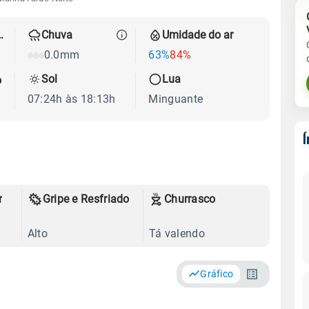
 térmica
Chuva
Umidade do ar
0.0mm
63%
84%
Sol
Lua
o
07:24h às 18:13h
Minguante
r
Gripe e Resfriado
Churrasco
Alto
Tá valendo
Gráfico