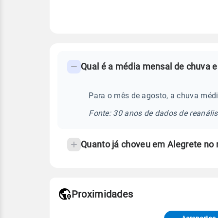
FAQ
Qual é a média mensal de chuva e
-
Perguntas
frequentes
Para o mês de agosto, a chuva médi
sobre
Fonte: 30 anos de dados de reanáli
chuva
e
Quanto já choveu em Alegrete no
temperatura
Proximidades
Fonte: dados combinados de estaçõe
de Tempo e Estudos Climáticos (CP