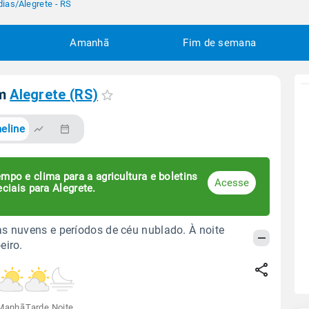
dias
/
Alegrete - RS
Amanhã
Fim de semana
em
Alegrete (RS)
eline
mpo e clima para a agricultura e boletins
Acesse
ciais para Alegrete.
s nuvens e períodos de céu nublado. À noite
eiro.
Manhã
Tarde
Noite