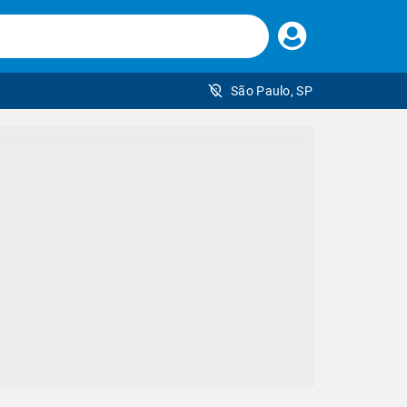
Faça
seu
login
São Paulo, SP