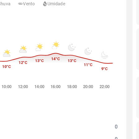
Chuva
Vento
Umidade
0