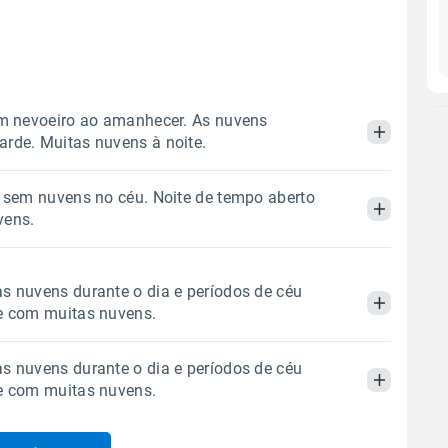
om nevoeiro ao amanhecer. As nuvens
rde. Muitas nuvens à noite.
o sem nuvens no céu. Noite de tempo aberto
Manhã
Tarde
Noite
vens.
 térmica
Chuva
Umidade do ar
Manhã
Tarde
Noite
s nuvens durante o dia e períodos de céu
0.0mm
60%
98%
e com muitas nuvens.
Sol
Lua
o
 térmica
Chuva
Umidade do ar
07:23h às 18:14h
Minguante
s nuvens durante o dia e períodos de céu
0.0mm
43%
85%
Manhã
Tarde
Noite
e com muitas nuvens.
Sol
Lua
o
Gráfico
07:22h às 18:14h
Minguante
 térmica
Chuva
Umidade do ar