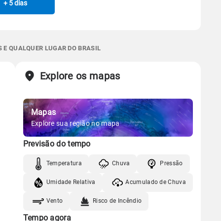
+ 5 dias
Manhã
Tarde
Noite
0.0mm
54%
74%
Chuva
Vento
Umidade
Sol
Lua
o
Gráfico
 térmica
Chuva
Umidade do ar
07:22h às 18:15h
Minguante
0.0mm
67%
78%
S E QUALQUER LUGAR DO BRASIL
Chuva
Vento
Umidade
Sol
Lua
o
Explore os mapas
Gráfico
07:21h às 18:16h
Minguante
Chuva
Vento
Umidade
Mapas
Gráfico
Explore sua região no mapa
Previsão do tempo
Chuva
Vento
Umidade
Temperatura
Chuva
Pressão
Umidade Relativa
Acumulado de Chuva
Vento
Risco de Incêndio
Tempo agora