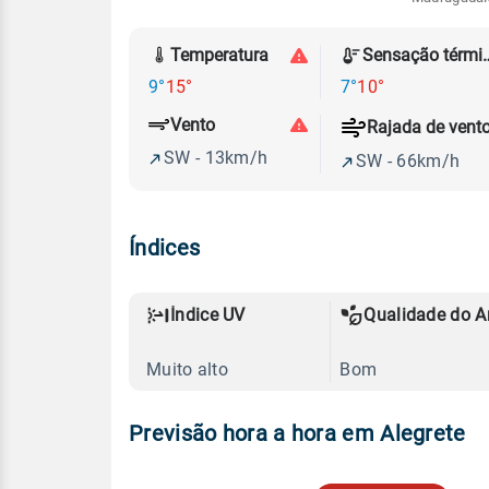
Temperatura
Sensação
9°
15°
7°
10°
Vento
Rajada de vent
SW - 13km/h
SW - 66km/h
Índices
Índice UV
Qualidade do A
Muito alto
Bom
Previsão hora a hora em Alegrete