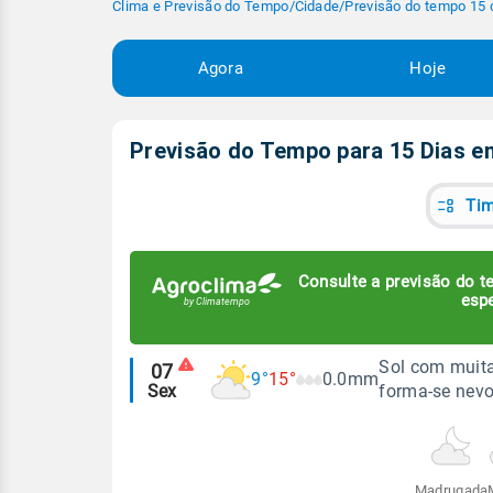
Clima e Previsão do Tempo
/
Cidade
/
Previsão do tempo 15 
Agora
Hoje
Previsão do Tempo para 15 Dias 
Tim
Consulte a previsão do te
espe
Alertas
Sol com muita
07
9°
15°
0.0mm
Sex
forma-se nevo
meteorológicos
Madrugada