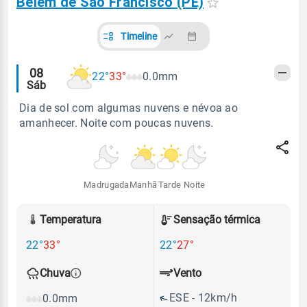
Belém de São Francisco (PE)
Timeline
Alertas
08
22°
33°
0.0mm
Sáb
meteorológicos
Dia de sol com algumas nuvens e névoa ao
amanhecer. Noite com poucas nuvens.
Madrugada
Manhã
Tarde
Noite
Temperatura
Sensação térmica
22°
33°
22°
27°
Vento
Chuva
ESE - 12km/h
0.0mm