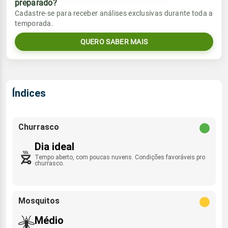
preparado?
Vento
Chuva
Cadastre-se para receber análises exclusivas durante toda a
Sol
Umidade do ar
temporada.
05:47h às 17:34h
SE - 15km/h
0.0mm
40%
82%
QUERO SABER MAIS
Sol
Umidade do ar
Lua
Rajada de vento
05:47h às 17:34h
Minguante
37%
84%
SE - 39km/h
Lua
Índices
Rajada de vento
Nova
SE - 38km/h
Churrasco
Dia ideal
Tempo aberto, com poucas nuvens. Condições favoráveis pro
churrasco.
Mosquitos
Médio