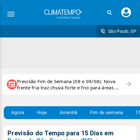
Faç
seu
logi
São Paulo, SP
Previsão Fim de Semana (08 e 09/08): Nova
arrow_forward
newspaper
frente fria traz chuva forte e frio para áreas do
país
Agora
Hoje
Amanhã
Fim de semana
15
Previsão do Tempo para 15 Dias em