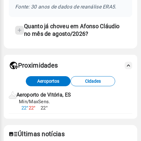
temperatura
Fonte: 30 anos de dados de reanálise ERA5.
Quanto já choveu em Afonso Cláudio
no mês de agosto/2026?
Proximidades
Fonte: dados combinados de estações
Aeroportos
Cidades
meteorológicas e satélite do Centro de Previsão
de Tempo e Estudos Climáticos (CPTEC).
Aeroporto de Vitória, ES
Mín/Max
Sens.
Para obter mais informações sobre os dados
22°
22°
22°
climáticos,
clique aqui.
Últimas notícias