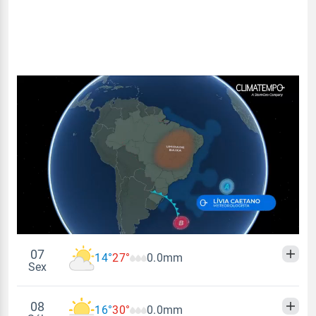
07
14°
27°
0.0mm
Sex
08
16°
30°
0.0mm
Madrugada
Manhã
Tarde
Noite