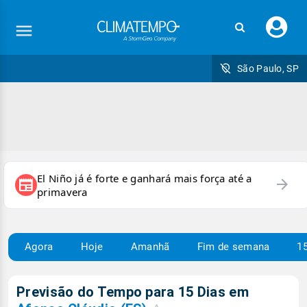
Faç
seu
logi
São Paulo, SP
El Niño já é forte e ganhará mais força até a
arrow_forward
newspaper
primavera
Agora
Hoje
Amanhã
Fim de semana
15
Previsão do Tempo para 15 Dias em