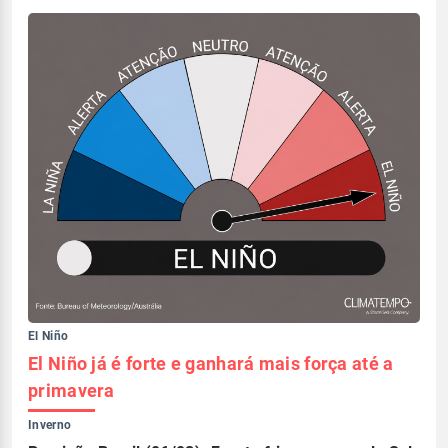
El Niño
El Niño já é forte e ganhará mais força até a
primavera
Inverno