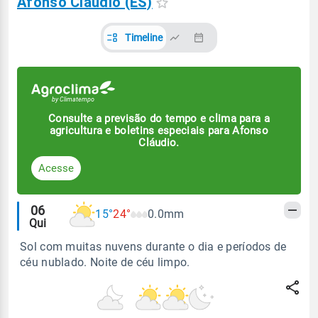
Afonso Cláudio (ES)
Timeline
Consulte a previsão do tempo e clima para a
agricultura e boletins especiais para Afonso
Cláudio.
Acesse
Alertas
06
15°
24°
0.0mm
Qui
meteorológicos
Sol com muitas nuvens durante o dia e períodos de
céu nublado. Noite de céu limpo.