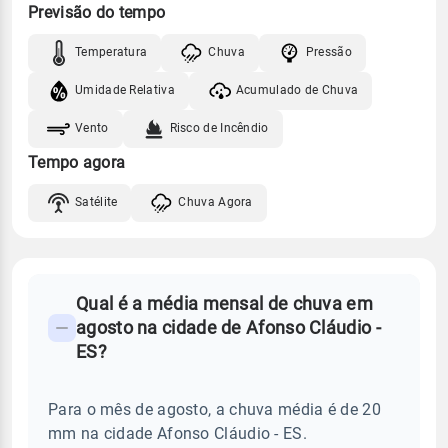
Previsão do tempo
Temperatura
Chuva
Pressão
Umidade Relativa
Acumulado de Chuva
Vento
Risco de Incêndio
Tempo agora
Satélite
Chuva Agora
FAQ
Qual é a média mensal de chuva em
-
agosto na cidade de Afonso Cláudio -
Perguntas
ES?
frequentes
sobre
Para o mês de agosto, a chuva média é de 20
chuva
mm na cidade Afonso Cláudio - ES.
e