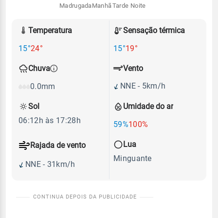
Madrugada
Manhã
Tarde
Noite
Temperatura
Sensação térmica
15°
24°
15°
19°
Vento
Chuva
NNE - 5km/h
0.0mm
Sol
Umidade do ar
06:12h às 17:28h
59%
100%
Lua
Rajada de vento
Minguante
NNE - 31km/h