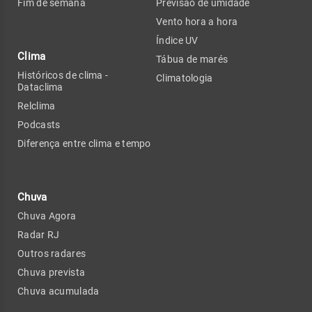
Fim de semana
Previsão de umidade
Vento hora a hora
Índice UV
Clima
Tábua de marés
Históricos de clima -
Climatologia
Dataclima
Relclima
Podcasts
Diferença entre clima e tempo
Chuva
Chuva Agora
Radar RJ
Outros radares
Chuva prevista
Chuva acumulada