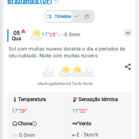
Brazlândia (DF)
Timeline
Alertas
05
17°
28°
0.0mm
Qua
meteorológicos
Sol com muitas nuvens durante o dia e períodos de
céu nublado. Noite com muitas nuvens.
Madrugada
Manhã
Tarde
Noite
Temperatura
Sensação térmica
17°
28°
17°
22°
Vento
Chuva
E - 5km/h
0.0mm