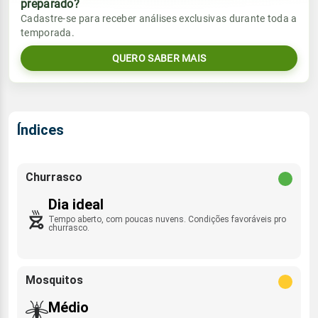
preparado?
Vento
Chuva
Cadastre-se para receber análises exclusivas durante toda a
Sol
Umidade do ar
temporada.
06:33h às 18:03h
E - 5km/h
0.0mm
24%
49%
QUERO SABER MAIS
Sol
Umidade do ar
Lua
Rajada de vento
06:33h às 18:03h
Minguante
25%
44%
ENE - 26km/h
Lua
Índices
Rajada de vento
Minguante
E - 26km/h
Churrasco
Dia ideal
Tempo aberto, com poucas nuvens. Condições favoráveis pro
churrasco.
Mosquitos
Médio