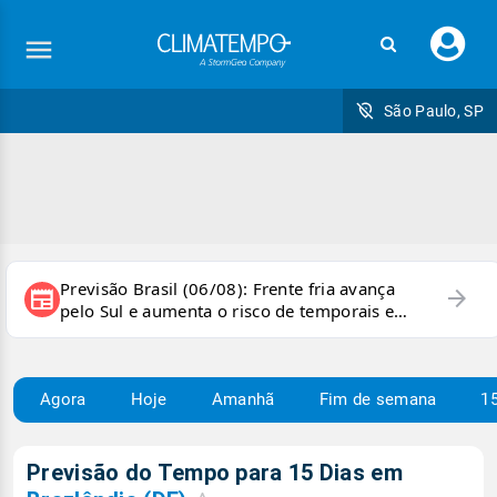
Faç
seu
logi
São Paulo, SP
Previsão Brasil (06/08): Frente fria avança
arrow_forward
newspaper
pelo Sul e aumenta o risco de temporais e
ventania
Agora
Hoje
Amanhã
Fim de semana
15
Previsão do Tempo para 15 Dias em