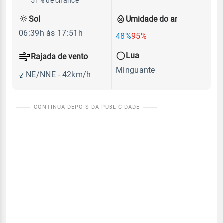
51% de chance
Sol
Umidade do ar
06:39h às 17:51h
48%
95%
Lua
Rajada de vento
Minguante
NE/NNE - 42km/h