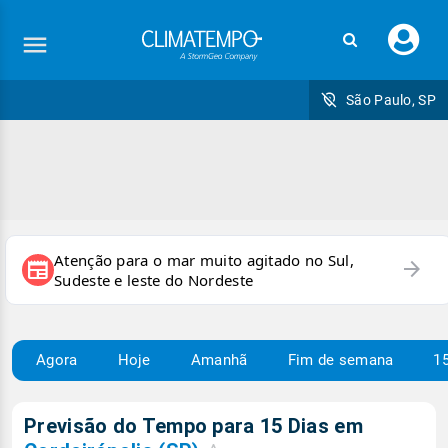
Faç
seu
logi
São Paulo, SP
Atenção para o mar muito agitado no Sul,
arrow_forward
newspaper
Sudeste e leste do Nordeste
Agora
Hoje
Amanhã
Fim de semana
15
Previsão do Tempo para 15 Dias em