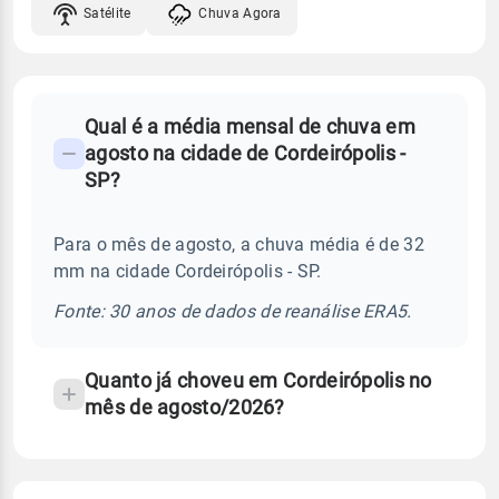
Satélite
Chuva Agora
FAQ
Qual é a média mensal de chuva em
-
agosto na cidade de Cordeirópolis -
Perguntas
SP?
frequentes
sobre
Para o mês de agosto, a chuva média é de 32
chuva
mm na cidade Cordeirópolis - SP.
e
temperatura
Fonte: 30 anos de dados de reanálise ERA5.
Quanto já choveu em Cordeirópolis no
mês de agosto/2026?