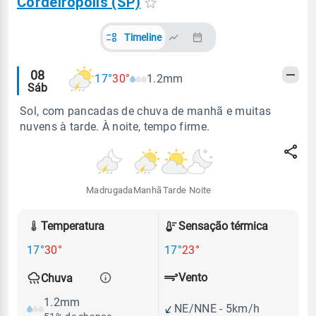
Cordeirópolis (SP)
Timeline
Alertas
08
17°
30°
1.2mm
Sáb
meteorológicos
Sol, com pancadas de chuva de manhã e muitas
nuvens à tarde. À noite, tempo firme.
Madrugada
Manhã
Tarde
Noite
Temperatura
Sensação térmica
17°
30°
17°
23°
Vento
Chuva
1.2mm
NE/NNE - 5km/h