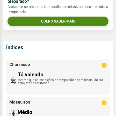
preparado?
Vento
Chuva
Cadastre-se para receber análises exclusivas durante toda a
Sol
Umidade do ar
temporada.
06:37h às 17:52h
ENE/NE - 4km/h
0.0mm
70%
93%
QUERO SABER MAIS
Sol
Umidade do ar
Lua
Rajada de vento
06:37h às 17:52h
Minguante
54%
97%
SSE - 34km/h
Lua
Índices
Rajada de vento
Nova
ENE/NE - 19km/h
Churrasco
Tá valendo
Mesmo que as condições de tempo não sejam ideais, dá pra
aproveitar o churrasco.
Mosquitos
Médio