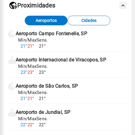
Proximidades
Fonte: dados combinados de estações
Aeroportos
Cidades
meteorológicas e satélite do Centro de Previsão
de Tempo e Estudos Climáticos (CPTEC).
Aeroporto Campo Fontenelle, SP
Mín/Max
Sens.
Para obter mais informações sobre os dados
21°
21°
21°
climáticos,
clique aqui.
Aeroporto Internacional de Viracopos, SP
Mín/Max
Sens.
23°
23°
23°
Aeroporto de São Carlos, SP
Mín/Max
Sens.
21°
21°
21°
Aeroporto de Jundiaí, SP
Mín/Max
Sens.
22°
22°
22°