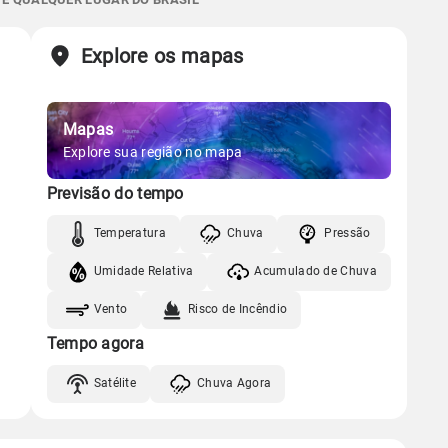
Chuva
Vento
Umidade
Sol
Lua
o
Explore os mapas
Gráfico
06:41h às 17:57h
Nova
Chuva
Vento
Umidade
Mapas
Gráfico
Explore sua região no mapa
Previsão do tempo
Chuva
Vento
Umidade
Temperatura
Chuva
Pressão
Umidade Relativa
Acumulado de Chuva
Vento
Risco de Incêndio
Tempo agora
Satélite
Chuva Agora