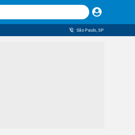
Faça
seu
login
São Paulo, SP