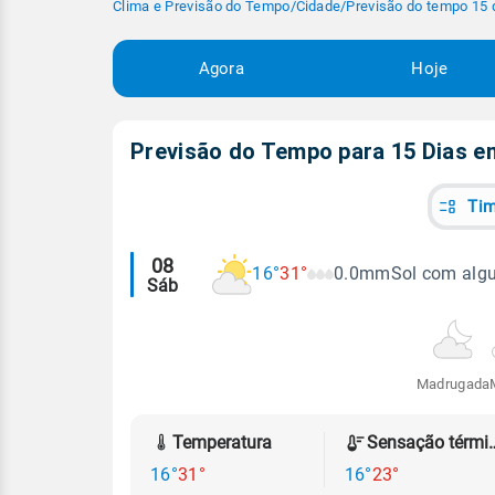
Clima e Previsão do Tempo
/
Cidade
/
Previsão do tempo 15 
Agora
Hoje
Previsão do Tempo para 15 Dias 
Tim
Alertas
08
16°
31°
0.0mm
Sol com alg
Sáb
meteorológicos
Madrugada
Temperatura
Sensação
16°
31°
16°
23°