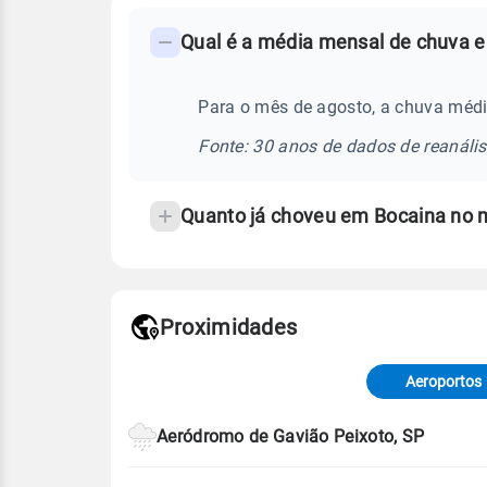
FAQ
Qual é a média mensal de chuva e
-
Perguntas
frequentes
Para o mês de agosto, a chuva médi
sobre
Fonte: 30 anos de dados de reanáli
chuva
e
Quanto já choveu em Bocaina no 
temperatura
Proximidades
Fonte: dados combinados de estaçõe
de Tempo e Estudos Climáticos (CP
Aeroportos
Para obter mais informações sobre 
Aeródromo de Gavião Peixoto, SP