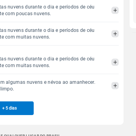
as nuvens durante o dia e períodos de céu
ite com poucas nuvens.
as nuvens durante o dia e períodos de céu
Manhã
Tarde
Noite
ite com muitas nuvens.
 térmica
Chuva
Umidade do ar
Manhã
Tarde
Noite
as nuvens durante o dia e períodos de céu
0.0mm
38%
72%
ite com muitas nuvens.
Sol
Lua
o
 térmica
Chuva
Umidade do ar
06:43h às 17:56h
Minguante
com algumas nuvens e névoa ao amanhecer.
0.0mm
56%
94%
Manhã
Tarde
Noite
 limpo.
Sol
Lua
o
Gráfico
06:42h às 17:56h
Minguante
 térmica
Chuva
Umidade do ar
+ 5 dias
Manhã
Tarde
Noite
0.0mm
58%
89%
Chuva
Vento
Umidade
Sol
Lua
o
Gráfico
 térmica
Chuva
Umidade do ar
06:41h às 17:57h
Minguante
0.0mm
49%
92%
 E QUALQUER LUGAR DO BRASIL