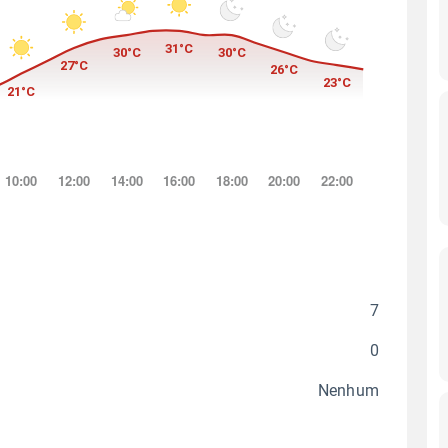
7
0
Nenhum