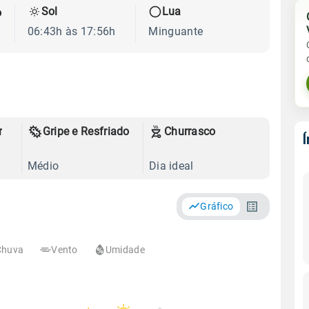
Sol
Lua
o
06:43h às 17:56h
Minguante
r
Gripe e Resfriado
Churrasco
Médio
Dia ideal
Gráfico
Chuva
Vento
Umidade