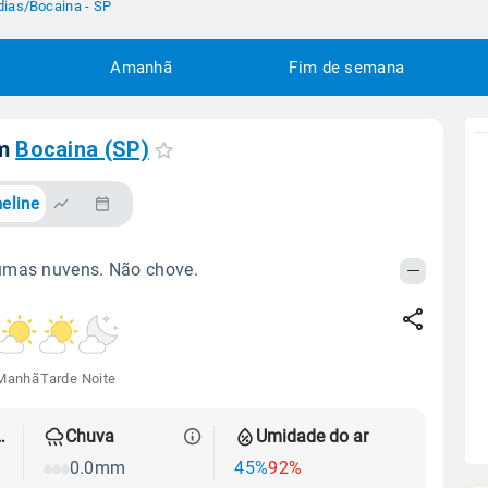
dias
/
Bocaina - SP
Amanhã
Fim de semana
em
Bocaina (SP)
eline
umas nuvens. Não chove.
Manhã
Tarde
Noite
 térmica
Chuva
Umidade do ar
0.0mm
45%
92%