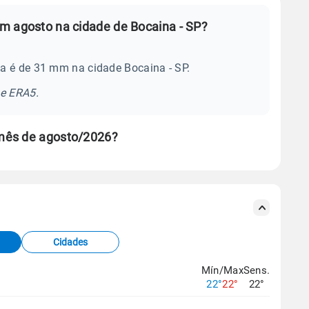
m agosto na cidade de Bocaina - SP?
a é de 31 mm na cidade Bocaina - SP.
se ERA5.
mês de agosto/2026?
s meteorológicas e satélite do Centro de Previsão
TEC).
Cidades
os dados climáticos,
clique aqui.
Mín/Max
Sens.
22°
22°
22°