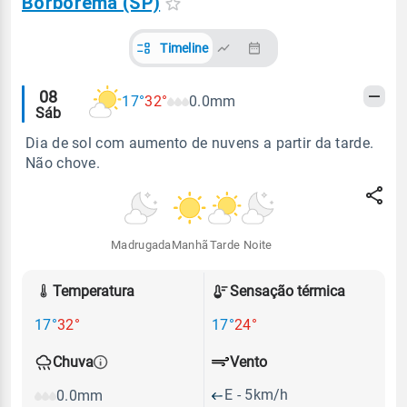
Borborema (SP)
Timeline
Alertas
08
17°
32°
0.0mm
Sáb
meteorológicos
Dia de sol com aumento de nuvens a partir da tarde.
Não chove.
Madrugada
Manhã
Tarde
Noite
Temperatura
Sensação térmica
17°
32°
17°
24°
Vento
Chuva
E - 5km/h
0.0mm