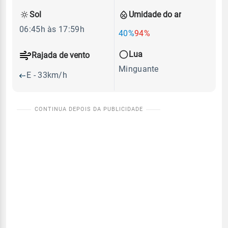
Sol
Umidade do ar
06:45h às 17:59h
40%
94%
Lua
Rajada de vento
Minguante
E - 33km/h