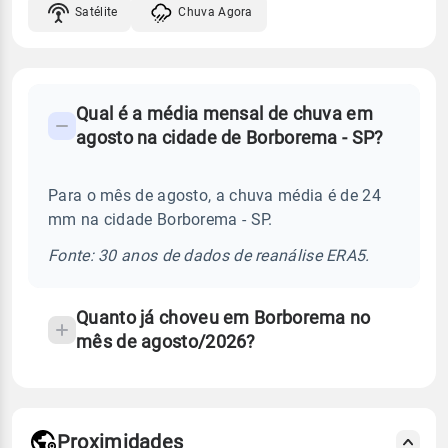
Satélite
Chuva Agora
FAQ
Qual é a média mensal de chuva em
-
agosto na cidade de Borborema - SP?
Perguntas
frequentes
Para o mês de agosto, a chuva média é de 24
sobre
mm na cidade Borborema - SP.
chuva
e
Fonte: 30 anos de dados de reanálise ERA5.
temperatura
Quanto já choveu em Borborema no
mês de agosto/2026?
Proximidades