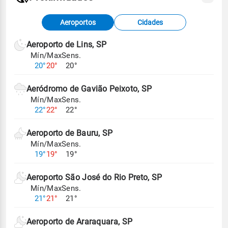
Fonte: dados combinados de estações
Aeroportos
Cidades
meteorológicas e satélite do Centro de Previsão
de Tempo e Estudos Climáticos (CPTEC).
Aeroporto de Lins, SP
Mín/Max
Sens.
Para obter mais informações sobre os dados
20°
20°
20°
climáticos,
clique aqui.
Aeródromo de Gavião Peixoto, SP
Mín/Max
Sens.
22°
22°
22°
Aeroporto de Bauru, SP
Mín/Max
Sens.
19°
19°
19°
Aeroporto São José do Rio Preto, SP
Mín/Max
Sens.
21°
21°
21°
Aeroporto de Araraquara, SP