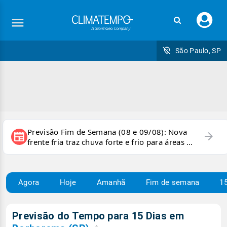
Faç
seu
logi
São Paulo, SP
Previsão Fim de Semana (08 e 09/08): Nova
arrow_forward
newspaper
frente fria traz chuva forte e frio para áreas do
país
Agora
Hoje
Amanhã
Fim de semana
15
Previsão do Tempo para 15 Dias em