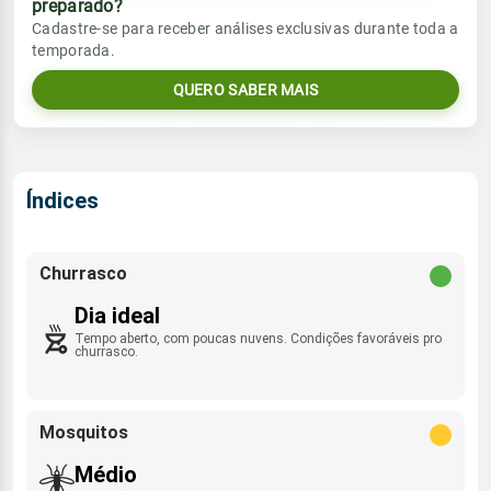
preparado?
Vento
Chuva
Cadastre-se para receber análises exclusivas durante toda a
Sol
Umidade do ar
temporada.
06:43h às 18:00h
SE/ESE/E - 9km/h
0.0mm
51%
82%
QUERO SABER MAIS
Sol
Umidade do ar
Lua
Rajada de vento
06:42h às 18:00h
Minguante
45%
83%
SE - 39km/h
Lua
Índices
Rajada de vento
Nova
SE/ESE/E - 30km/h
Churrasco
Dia ideal
Tempo aberto, com poucas nuvens. Condições favoráveis pro
churrasco.
Mosquitos
Médio