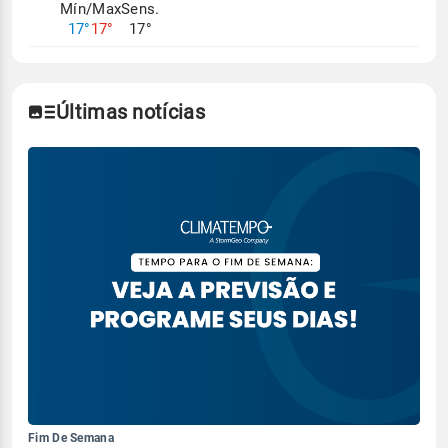
Mín/Max
Sens.
17°
17°
17°
Últimas notícias
Fim De Semana