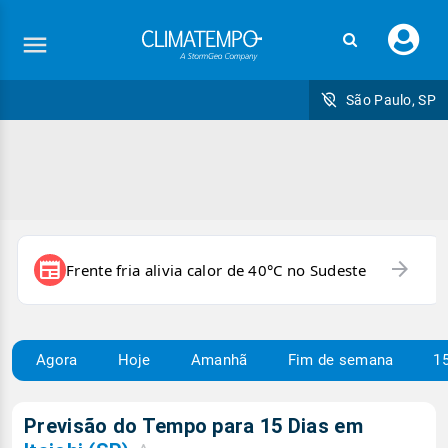
Faç
seu
logi
São Paulo, SP
arrow_forward
newspaper
Frente fria alivia calor de 40°C no Sudeste
Agora
Hoje
Amanhã
Fim de semana
15
Previsão do Tempo para 15 Dias em