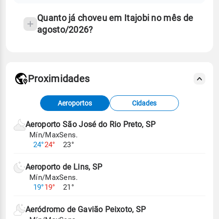
Quanto já choveu em Itajobi no mês de
agosto/2026?
Proximidades
Fonte: dados combinados de estações
Aeroportos
Cidades
meteorológicas e satélite do Centro de Previsão
de Tempo e Estudos Climáticos (CPTEC).
Aeroporto São José do Rio Preto, SP
Mín/Max
Sens.
Para obter mais informações sobre os dados
24°
24°
23°
climáticos,
clique aqui.
Aeroporto de Lins, SP
Mín/Max
Sens.
19°
19°
21°
Aeródromo de Gavião Peixoto, SP