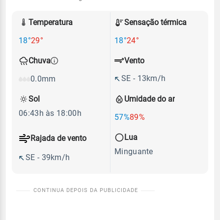
Temperatura
Sensação térmica
18°
29°
18°
24°
Vento
Chuva
SE - 13km/h
0.0mm
Sol
Umidade do ar
06:43h às 18:00h
57%
89%
Lua
Rajada de vento
Minguante
SE - 39km/h