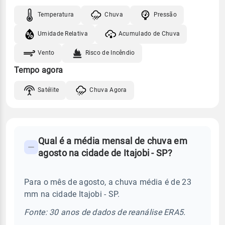
Temperatura
Chuva
Pressão
Umidade Relativa
Acumulado de Chuva
Vento
Risco de Incêndio
Tempo agora
Satélite
Chuva Agora
FAQ
Qual é a média mensal de chuva em
-
agosto na cidade de Itajobi - SP?
Perguntas
frequentes
Para o mês de agosto, a chuva média é de 23
sobre
mm na cidade Itajobi - SP.
chuva
e
Fonte: 30 anos de dados de reanálise ERA5.
temperatura