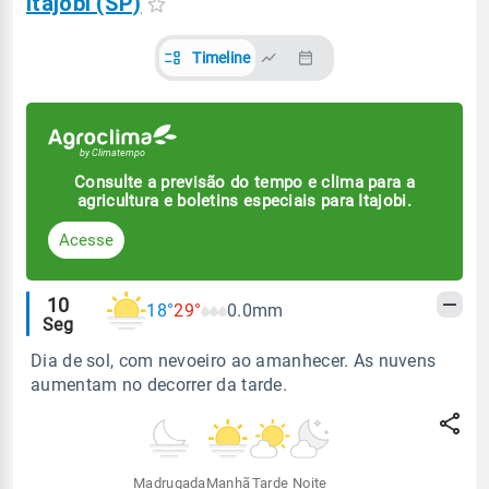
Itajobi (SP)
Timeline
Consulte a previsão do tempo e clima para a
agricultura e boletins especiais para Itajobi.
Acesse
Alertas
10
18°
29°
0.0mm
Seg
meteorológicos
Dia de sol, com nevoeiro ao amanhecer. As nuvens
aumentam no decorrer da tarde.
Madrugada
Manhã
Tarde
Noite