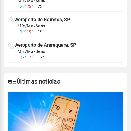
Mín/Max
Sens.
23°
23°
23°
Aeroporto de Barretos, SP
Mín/Max
Sens.
19°
19°
19°
Aeroporto de Araraquara, SP
Mín/Max
Sens.
17°
17°
17°
Últimas notícias