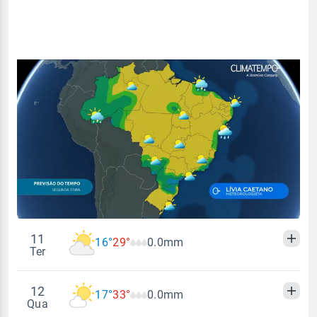
11
16°
29°
0.0mm
Ter
12
17°
33°
0.0mm
Madrugada
Manhã
Tarde
Noite
Qua