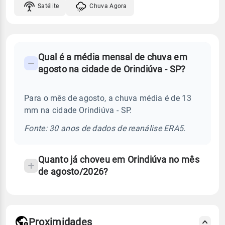
Satélite
Chuva Agora
FAQ
Qual é a média mensal de chuva em
-
agosto na cidade de Orindiúva - SP?
Perguntas
frequentes
Para o mês de agosto, a chuva média é de 13
sobre
mm na cidade Orindiúva - SP.
chuva
e
Fonte: 30 anos de dados de reanálise ERA5.
temperatura
Quanto já choveu em Orindiúva no mês
de agosto/2026?
Proximidades