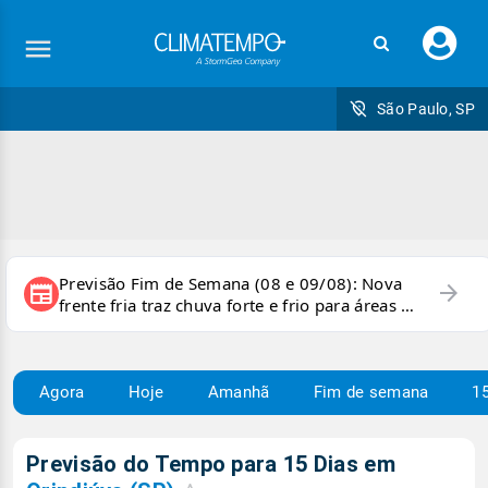
Faç
seu
logi
São Paulo, SP
Previsão Fim de Semana (08 e 09/08): Nova
arrow_forward
newspaper
frente fria traz chuva forte e frio para áreas do
país
Agora
Hoje
Amanhã
Fim de semana
15
Previsão do Tempo para 15 Dias em