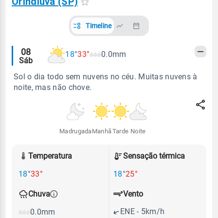
Orindiúva (SP)
Timeline
Alertas
08
18°
33°
0.0mm
Sáb
meteorológicos
Sol o dia todo sem nuvens no céu. Muitas nuvens à
noite, mas não chove.
Madrugada
Manhã
Tarde
Noite
Temperatura
Sensação térmica
18°
33°
18°
25°
Vento
Chuva
ENE - 5km/h
0.0mm