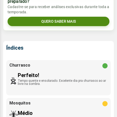
preparado?
Vento
Chuva
Cadastre-se para receber análises exclusivas durante toda a
Sol
Umidade do ar
ESE/ENE/NNE -
temporada.
0.0mm
06:42h às 18:03h
45%
85%
9km/h
QUERO SABER MAIS
Sol
Umidade do ar
Lua
Rajada de vento
06:42h às 18:03h
35%
86%
Minguante
SE - 34km/h
Lua
Rajada de vento
Índices
Nova
ESE/ENE/NNE -
30km/h
Churrasco
Perfeito!
Tempo quente e ensolarado. Excelente dia pra churrasco ao ar
livre na sombra.
Mosquitos
Médio