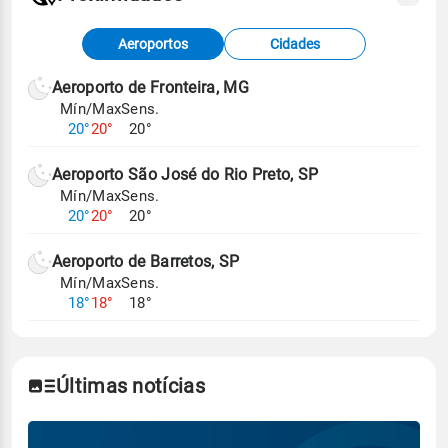
Fonte: dados combinados de estações
Aeroportos
Cidades
meteorológicas e satélite do Centro de Previsão
de Tempo e Estudos Climáticos (CPTEC).
Aeroporto de Fronteira, MG
Mín/Max
Sens.
Para obter mais informações sobre os dados
20°
20°
20°
climáticos,
clique aqui.
Aeroporto São José do Rio Preto, SP
Mín/Max
Sens.
20°
20°
20°
Aeroporto de Barretos, SP
Mín/Max
Sens.
18°
18°
18°
Últimas notícias