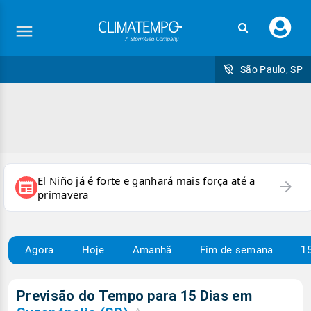
Faç
seu
logi
São Paulo, SP
El Niño já é forte e ganhará mais força até a
arrow_forward
newspaper
primavera
Agora
Hoje
Amanhã
Fim de semana
15
Previsão do Tempo para 15 Dias em