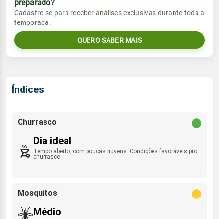
preparado?
Vento
Chuva
Cadastre-se para receber análises exclusivas durante toda a
Sol
Umidade do ar
temporada.
0.2mm
06:50h às 18:08h
SE/ESE - 10km/h
28%
71%
40% de chance
QUERO SABER MAIS
Lua
Rajada de vento
Sol
Umidade do ar
Minguante
06:50h às 18:09h
38%
72%
N - 33km/h
Índices
Lua
Rajada de vento
Minguante
SE/ESE - 31km/h
Churrasco
Dia ideal
Tempo aberto, com poucas nuvens. Condições favoráveis pro
churrasco.
Mosquitos
Médio