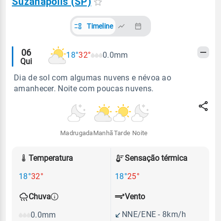
Suzanápolis (SP)
Timeline
Alertas
06
18°
32°
0.0mm
Qui
meteorológicos
Dia de sol com algumas nuvens e névoa ao
amanhecer. Noite com poucas nuvens.
Madrugada
Manhã
Tarde
Noite
Temperatura
Sensação térmica
18°
32°
18°
25°
Vento
Chuva
NNE/ENE - 8km/h
0.0mm