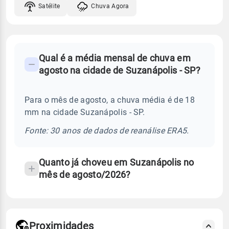
Satélite
Chuva Agora
FAQ
Qual é a média mensal de chuva em
-
agosto na cidade de Suzanápolis - SP?
Perguntas
frequentes
Para o mês de agosto, a chuva média é de 18
sobre
mm na cidade Suzanápolis - SP.
chuva
e
Fonte: 30 anos de dados de reanálise ERA5.
temperatura
Quanto já choveu em Suzanápolis no
mês de agosto/2026?
Proximidades