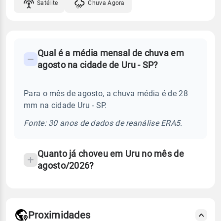
Satélite
Chuva Agora
FAQ
Qual é a média mensal de chuva em
-
agosto na cidade de Uru - SP?
Perguntas
frequentes
Para o mês de agosto, a chuva média é de 28
sobre
mm na cidade Uru - SP.
chuva
e
Fonte: 30 anos de dados de reanálise ERA5.
temperatura
Quanto já choveu em Uru no mês de
agosto/2026?
Proximidades