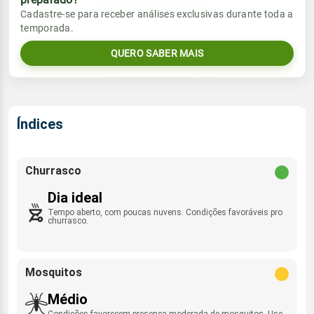
Vento
Chuva
Cadastre-se para receber análises exclusivas durante toda a
Sol
Umidade do ar
temporada.
06:45h às 18:00h
SE - 19km/h
0.0mm
51%
90%
QUERO SABER MAIS
Sol
Umidade do ar
Lua
Rajada de vento
06:44h às 18:00h
Minguante
53%
83%
SE - 36km/h
Lua
Índices
Rajada de vento
Minguante
SE - 39km/h
Churrasco
Dia ideal
Tempo aberto, com poucas nuvens. Condições favoráveis pro
churrasco.
Mosquitos
Médio
Condições favorecem presença moderada de mosquitos. Use