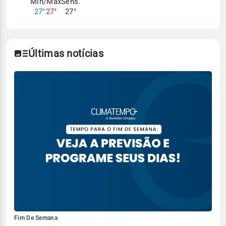
Mín/Max
Sens.
27°
27°
27°
Últimas notícias
Fim De Semana