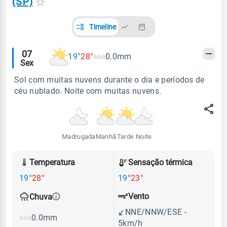
(SP)
Timeline
Alertas
07
19°
28°
0.0mm
Sex
meteorológicos
Sol com muitas nuvens durante o dia e períodos de
céu nublado. Noite com muitas nuvens.
Madrugada
Manhã
Tarde
Noite
Temperatura
Sensação térmica
19°
28°
19°
23°
Vento
Chuva
NNE/NNW/ESE -
0.0mm
5km/h