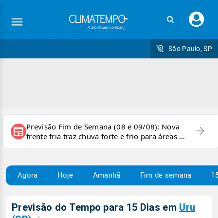
Faç
seu
logi
São Paulo, SP
Previsão Fim de Semana (08 e 09/08): Nova
arrow_forward
newspaper
frente fria traz chuva forte e frio para áreas do
país
Agora
Hoje
Amanhã
Fim de semana
15
Previsão do Tempo para 15 Dias em
Uru