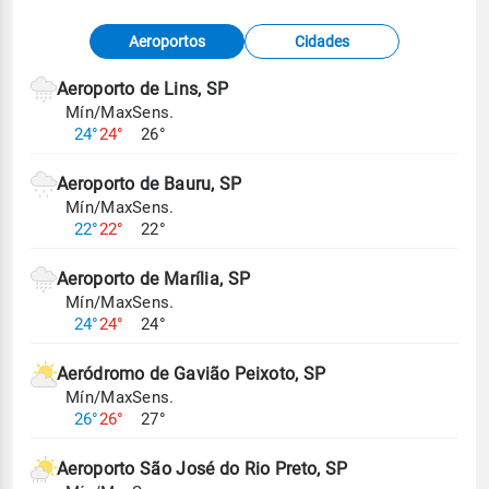
Fonte: dados combinados de estações
Aeroportos
Cidades
meteorológicas e satélite do Centro de Previsão
de Tempo e Estudos Climáticos (CPTEC).
Aeroporto de Lins, SP
Mín/Max
Sens.
Para obter mais informações sobre os dados
24°
24°
26°
climáticos,
clique aqui.
Aeroporto de Bauru, SP
Mín/Max
Sens.
22°
22°
22°
Aeroporto de Marília, SP
Mín/Max
Sens.
24°
24°
24°
Aeródromo de Gavião Peixoto, SP
Mín/Max
Sens.
26°
26°
27°
Aeroporto São José do Rio Preto, SP