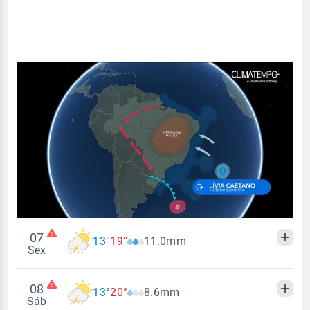
07
13°
19°
11.0mm
Sex
08
13°
20°
8.6mm
Madrugada
Manhã
Tarde
Noite
Sáb