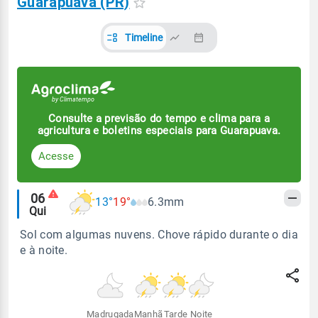
Guarapuava (PR)
Timeline
Consulte a previsão do tempo e clima para a
agricultura e boletins especiais para Guarapuava.
Acesse
Alertas
06
13°
19°
6.3mm
Qui
meteorológicos
Sol com algumas nuvens. Chove rápido durante o dia
e à noite.
Madrugada
Manhã
Tarde
Noite