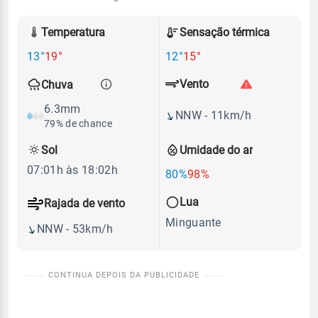
Temperatura
Sensação térmica
13°
19°
12°
15°
Vento
Chuva
6.3mm
NNW - 11km/h
79% de chance
Sol
Umidade do ar
07:01h às 18:02h
80%
98%
Lua
Rajada de vento
Minguante
NNW - 53km/h