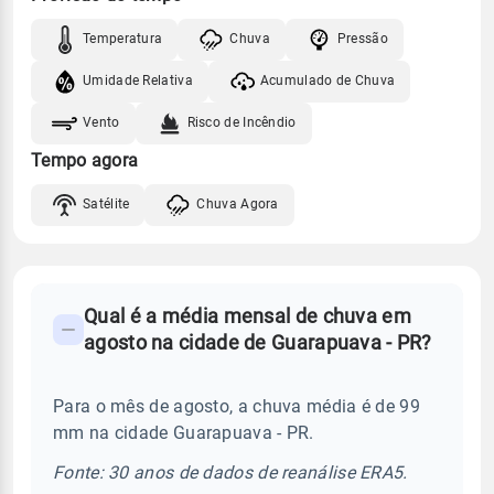
Temperatura
Chuva
Pressão
Umidade Relativa
Acumulado de Chuva
Vento
Risco de Incêndio
Tempo agora
Satélite
Chuva Agora
FAQ
Qual é a média mensal de chuva em
-
agosto na cidade de Guarapuava - PR?
Perguntas
frequentes
Para o mês de agosto, a chuva média é de 99
sobre
mm na cidade Guarapuava - PR.
chuva
e
Fonte: 30 anos de dados de reanálise ERA5.