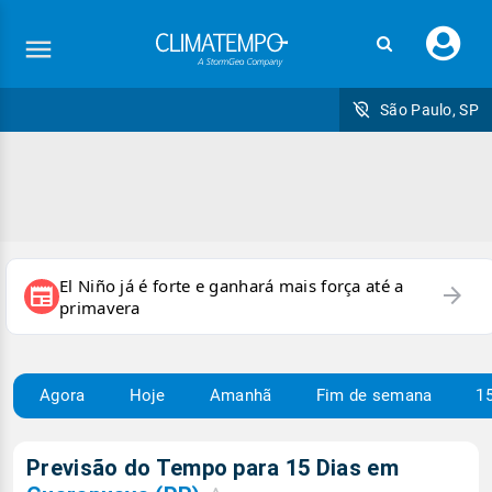
Faç
seu
logi
São Paulo, SP
El Niño já é forte e ganhará mais força até a
arrow_forward
newspaper
primavera
Agora
Hoje
Amanhã
Fim de semana
15
Previsão do Tempo para 15 Dias em