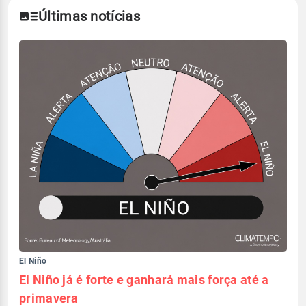
Últimas notícias
El Niño
El Niño já é forte e ganhará mais força até a
primavera