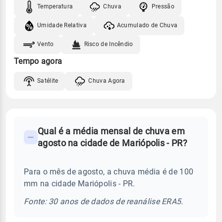
Temperatura
Chuva
Pressão
Umidade Relativa
Acumulado de Chuva
Vento
Risco de Incêndio
Tempo agora
Satélite
Chuva Agora
FAQ
Qual é a média mensal de chuva em
-
agosto na cidade de Mariópolis - PR?
Perguntas
frequentes
Para o mês de agosto, a chuva média é de 100
sobre
mm na cidade Mariópolis - PR.
chuva
e
Fonte: 30 anos de dados de reanálise ERA5.
temperatura