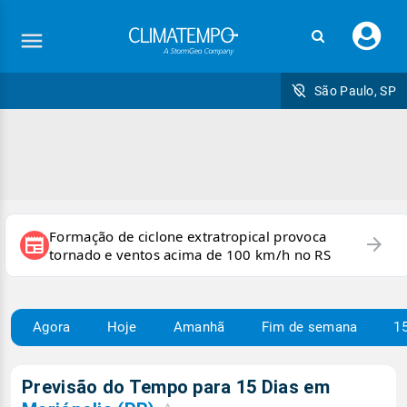
Faç
seu
logi
São Paulo, SP
Formação de ciclone extratropical provoca
arrow_forward
newspaper
tornado e ventos acima de 100 km/h no RS
Agora
Hoje
Amanhã
Fim de semana
15
Previsão do Tempo para 15 Dias em