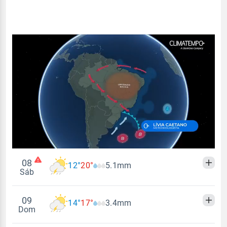
08
12°
20°
5.1mm
Sáb
09
14°
17°
3.4mm
Madrugada
Manhã
Tarde
Noite
Dom