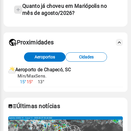
Quanto já choveu em Mariópolis no
mês de agosto/2026?
Proximidades
Fonte: dados combinados de estações
Aeroportos
Cidades
meteorológicas e satélite do Centro de Previsão
de Tempo e Estudos Climáticos (CPTEC).
Aeroporto de Chapecó, SC
Mín/Max
Sens.
Para obter mais informações sobre os dados
15°
15°
13°
climáticos,
clique aqui.
Últimas notícias