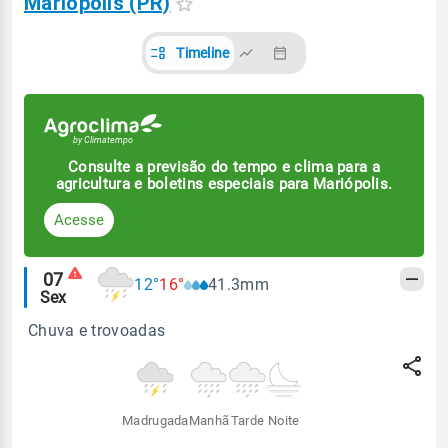
Mariópolis (PR)
Timeline
Consulte a previsão do tempo e clima para a
agricultura e boletins especiais para Mariópolis.
Acesse
Alertas
07
12°
16°
41.3mm
Sex
meteorológicos
Chuva e trovoadas
Madrugada
Manhã
Tarde
Noite