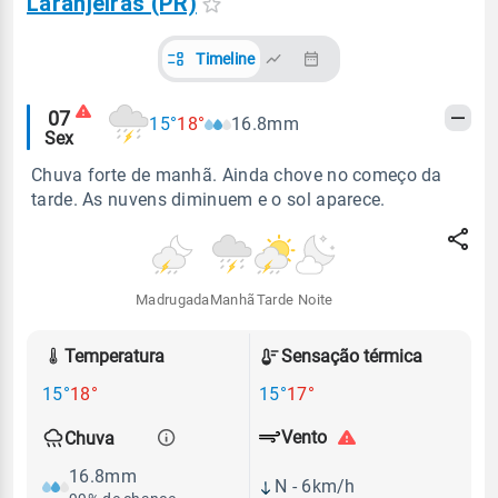
Laranjeiras (PR)
Timeline
Alertas
07
15°
18°
16.8mm
Sex
meteorológicos
Chuva forte de manhã. Ainda chove no começo da
tarde. As nuvens diminuem e o sol aparece.
Madrugada
Manhã
Tarde
Noite
Temperatura
Sensação térmica
15°
18°
15°
17°
Vento
Chuva
16.8mm
N - 6km/h