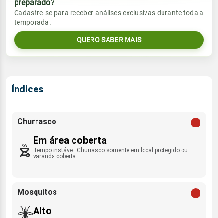
preparado?
Vento
Chuva
Cadastre-se para receber análises exclusivas durante toda a
Sol
Umidade do ar
temporada.
34.6mm
E - 13km/h
07:02h às 18:08h
90%
100%
75% de chance
QUERO SABER MAIS
Lua
Sol
Umidade do ar
Rajada de vento
Minguante
07:02h às 18:09h
82%
100%
E - 37km/h
Índices
Lua
Rajada de vento
Minguante
E - 38km/h
Churrasco
Em área coberta
Tempo instável. Churrasco somente em local protegido ou
varanda coberta.
Mosquitos
Alto