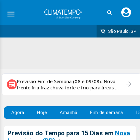
Faç
seu
logi
São Paulo, SP
Previsão Fim de Semana (08 e 09/08): Nova
arrow_forward
newspaper
frente fria traz chuva forte e frio para áreas do
país
Agora
Hoje
Amanhã
Fim de semana
15
Previsão do Tempo para 15 Dias em
Nova