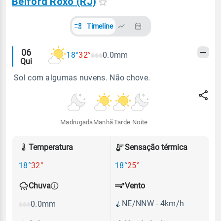
Belford Roxo (RJ)
Timeline
Alertas
06
18°
32°
0.0mm
Qui
meteorológicos
Sol com algumas nuvens. Não chove.
Madrugada
Manhã
Tarde
Noite
Temperatura
Sensação térmica
18°
32°
18°
25°
Vento
Chuva
NE/NNW - 4km/h
0.0mm