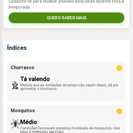
Cadastre-se para receber análises exclusivas durante toda a
Sol
Umidade do ar
temporada.
1.2mm
06:23h às 17:35h
SSE - 6km/h
40%
100%
89% de chance
QUERO SABER MAIS
Lua
Rajada de vento
Sol
Umidade do ar
Minguante
06:22h às 17:35h
78%
100%
SW - 44km/h
Índices
Lua
Rajada de vento
Minguante
SSE - 22km/h
Churrasco
Tá valendo
Mesmo que as condições de tempo não sejam ideais, dá pra
aproveitar o churrasco.
Mosquitos
Médio
Condições favorecem presença moderada de mosquitos. Use
telas e repelentes pessoais.