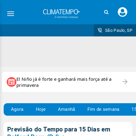
Faç
seu
logi
São Paulo, SP
El Niño já é forte e ganhará mais força até a
arrow_forward
newspaper
primavera
Agora
Hoje
Amanhã
Fim de semana
15
Previsão do Tempo para 15 Dias em