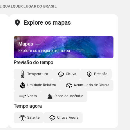
Gráfico
10.4mm
 E QUALQUER LUGAR DO BRASIL
07:03h às 18:11h
Minguante
70%
96%
61% de chance
Chuva
Vento
Umidade
Sol
Lua
o
Explore os mapas
Gráfico
07:02h às 18:12h
Minguante
Mapas
Chuva
Vento
Umidade
Gráfico
Explore sua região no mapa
Previsão do tempo
Chuva
Vento
Umidade
Temperatura
Chuva
Pressão
Umidade Relativa
Acumulado de Chuva
Vento
Risco de Incêndio
Tempo agora
Satélite
Chuva Agora