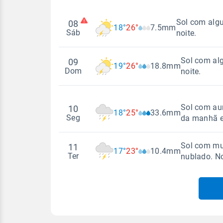
Sol com algu
08
18°
26°
7.5mm
Sáb
noite.
Sol com al
09
19°
26°
18.8mm
Madrugada
Dom
noite.
Temperatura
Sensação
Madrugada
Sol com au
10
18°
25°
33.6mm
18°
26°
18°
21°
Seg
da manhã e 
Temperatura
Sensação
Vento
Rajada de vent
Sol com mui
11
NNE - 9km/h
17°
23°
10.4mm
19°
26°
19°
22°
NNE - 54km/h
Madrugada
Ter
nublado. N
Vento
Rajada de vent
Temperatura
Sensação
SE - 5km/h
SE - 36km/h
Madrugada
18°
25°
18°
21°
Temperatura
Temperatura
Sensação
Vento
Rajada de vent