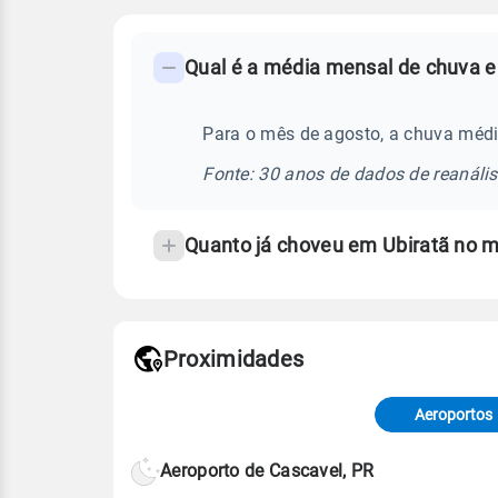
FAQ
Qual é a média mensal de chuva e
-
Perguntas
frequentes
Para o mês de agosto, a chuva médi
sobre
Fonte: 30 anos de dados de reanáli
chuva
e
Quanto já choveu em Ubiratã no 
temperatura
Proximidades
Fonte: dados combinados de estaçõe
de Tempo e Estudos Climáticos (CP
Aeroportos
Para obter mais informações sobre 
Aeroporto de Cascavel, PR