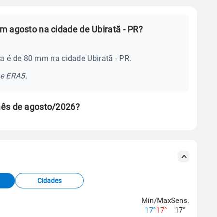
m agosto na cidade de Ubiratã - PR?
a é de 80 mm na cidade Ubiratã - PR.
se ERA5.
mês de agosto/2026?
s meteorológicas e satélite do Centro de Previsão
TEC).
Cidades
os dados climáticos,
clique aqui.
Mín/Max
Sens.
17°
17°
17°