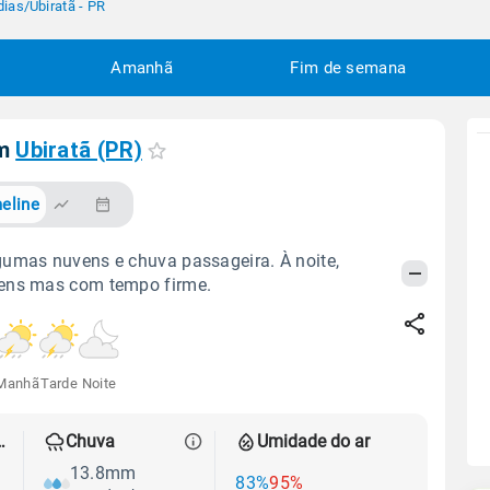
dias
/
Ubiratã - PR
Amanhã
Fim de semana
em
Ubiratã (PR)
eline
gumas nuvens e chuva passageira. À noite,
ens mas com tempo firme.
Manhã
Tarde
Noite
 térmica
Chuva
Umidade do ar
13.8mm
83%
95%