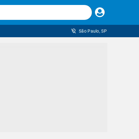
Faça
seu
login
São Paulo, SP