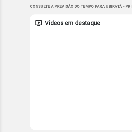
CONSULTE A PREVISÃO DO TEMPO PARA UBIRATÃ - PR
SE - 5km/h
17°
23°
17°
19°
SE - 27km/h
Temperatura
Vento
Rajada de vent
Vídeos em destaque
ESE - 9km/h
ESE - 23km/h
Temperatura
Temperatura