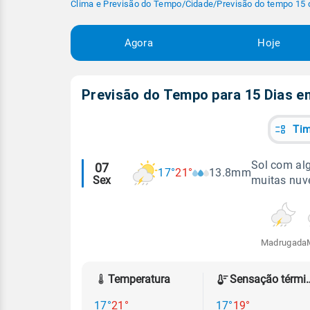
Clima e Previsão do Tempo
/
Cidade
/
Previsão do tempo 15 
Agora
Hoje
Previsão do Tempo para 15 Dias 
Tim
Alertas
Sol com al
07
17°
21°
13.8mm
Sex
muitas nuv
meteorológicos
Madrugada
Temperatura
Sensação
17°
21°
17°
19°