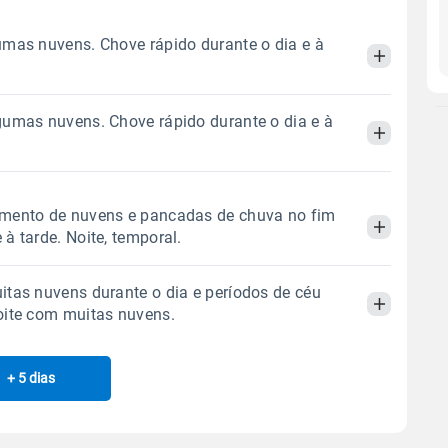
mas nuvens. Chove rápido durante o dia e à
gumas nuvens. Chove rápido durante o dia e à
Manhã
Tarde
Noite
 térmica
Chuva
Umidade do ar
Manhã
Tarde
Noite
mento de nuvens e pancadas de chuva no fim
7.5mm
77%
96%
à tarde. Noite, temporal.
66% de chance
 térmica
Chuva
Umidade do ar
Sol
Lua
o
tas nuvens durante o dia e períodos de céu
18.8mm
07:04h às 18:10h
Minguante
75%
99%
Manhã
Tarde
Noite
oite com muitas nuvens.
75% de chance
Sol
Lua
o
 térmica
Chuva
Umidade do ar
Gráfico
07:04h às 18:11h
Minguante
+ 5 dias
Manhã
Tarde
Noite
33.6mm
82%
100%
73% de chance
Chuva
Vento
Umidade
 térmica
Chuva
Umidade do ar
Sol
Lua
o