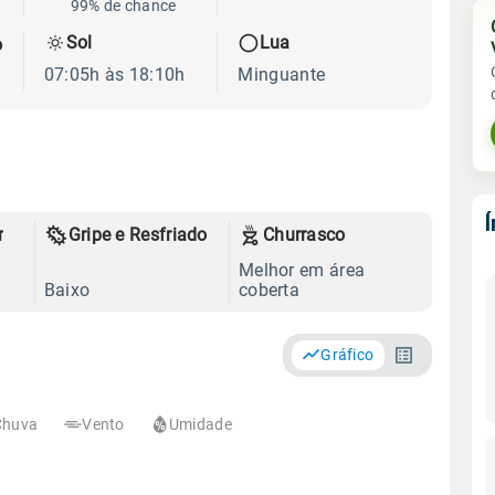
99% de chance
Sol
Lua
o
07:05h às 18:10h
Minguante
r
Gripe e Resfriado
Churrasco
Melhor em área
Baixo
coberta
Gráfico
Chuva
Vento
Umidade