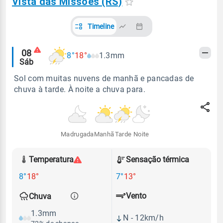
Vista das Missões (RS)
Timeline
Alertas
08
8°
18°
1.3mm
Sáb
meteorológicos
Sol com muitas nuvens de manhã e pancadas de
chuva à tarde. À noite a chuva para.
Madrugada
Manhã
Tarde
Noite
Temperatura
Sensação térmica
8°
18°
7°
13°
Vento
Chuva
1.3mm
N - 12km/h