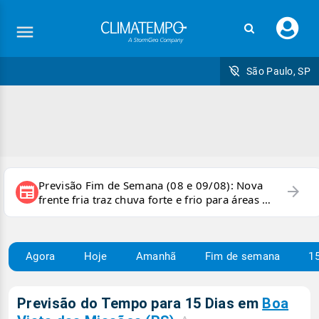
Faç
seu
logi
São Paulo, SP
Previsão Fim de Semana (08 e 09/08): Nova
arrow_forward
newspaper
frente fria traz chuva forte e frio para áreas do
país
Agora
Hoje
Amanhã
Fim de semana
15
Previsão do Tempo para 15 Dias em
Boa