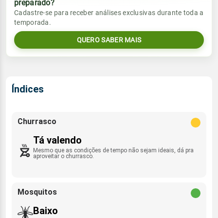
preparado?
Vento
Chuva
Cadastre-se para receber análises exclusivas durante toda a
Sol
Umidade do ar
temporada.
26.4mm
E - 8km/h
07:08h às 18:09h
70%
97%
78% de chance
QUERO SABER MAIS
Lua
Sol
Umidade do ar
Rajada de vento
Minguante
07:07h às 18:09h
90%
97%
ESE - 43km/h
Índices
Lua
Rajada de vento
Nova
E - 28km/h
Churrasco
Tá valendo
Mesmo que as condições de tempo não sejam ideais, dá pra
aproveitar o churrasco.
Mosquitos
Baixo