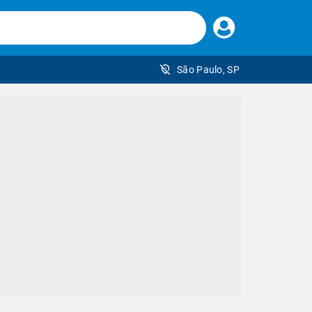
Faça
seu
login
São Paulo, SP