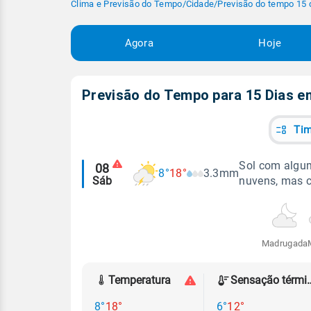
Clima e Previsão do Tempo
/
Cidade
/
Previsão do tempo 15 
Agora
Hoje
Previsão do Tempo para 15 Dias 
Tim
Alertas
Sol com algum
08
8°
18°
3.3mm
Sáb
nuvens, mas 
meteorológicos
Madrugada
Temperatura
Sensação
8°
18°
6°
12°