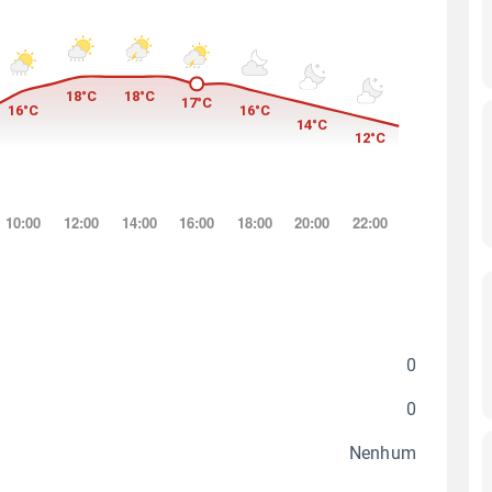
0
0
Nenhum