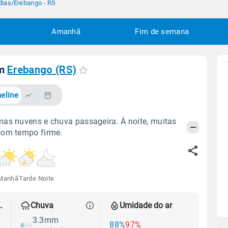
dias
/
Erebango - RS
Amanhã
Fim de semana
em
Erebango (RS)
eline
as nuvens e chuva passageira. À noite, muitas
com tempo firme.
Manhã
Tarde
Noite
 térmica
Chuva
Umidade do ar
3.3mm
88%
97%