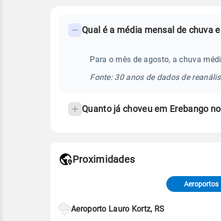
FAQ
Qual é a média mensal de chuva e
-
Perguntas
frequentes
Para o mês de agosto, a chuva médi
sobre
Fonte: 30 anos de dados de reanáli
chuva
e
Quanto já choveu em Erebango n
temperatura
Proximidades
Fonte: dados combinados de estaçõe
de Tempo e Estudos Climáticos (CP
Aeroportos
Para obter mais informações sobre 
Aeroporto Lauro Kortz, RS