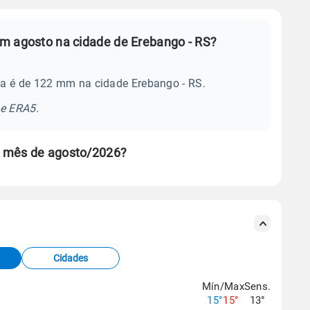
m agosto na cidade de Erebango - RS?
a é de 122 mm na cidade Erebango - RS.
se ERA5.
o mês de agosto/2026?
s meteorológicas e satélite do Centro de Previsão
TEC).
Cidades
os dados climáticos,
clique aqui.
Mín/Max
Sens.
15°
15°
13°