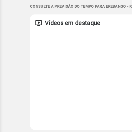
CONSULTE A PREVISÃO DO TEMPO PARA EREBANGO - R
E - 18km/h
10°
17°
8°
12°
E - 40km/h
Temperatura
Vento
Rajada de vent
Vídeos em destaque
ENE - 14km/h
ENE - 36km/h
Temperatura
Temperatura