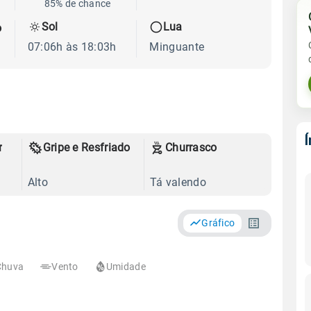
85% de chance
Sol
Lua
o
07:06h às 18:03h
Minguante
r
Gripe e Resfriado
Churrasco
Alto
Tá valendo
Gráfico
Chuva
Vento
Umidade