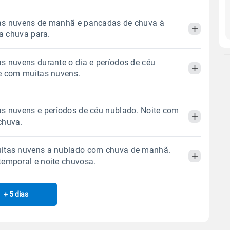
as nuvens de manhã e pancadas de chuva à
 a chuva para.
s nuvens durante o dia e períodos de céu
Manhã
Tarde
Noite
e com muitas nuvens.
 térmica
Chuva
Umidade do ar
Manhã
Tarde
Noite
s nuvens e períodos de céu nublado. Noite com
0.1mm
61%
99%
chuva.
48% de chance
 térmica
Chuva
Umidade do ar
Sol
Lua
o
itas nuvens a nublado com chuva de manhã.
0.0mm
36%
69%
07:06h às 18:03h
Minguante
Manhã
Tarde
Noite
temporal e noite chuvosa.
Sol
Lua
o
07:05h às 18:04h
Minguante
 térmica
Chuva
Umidade do ar
Gráfico
+ 5 dias
Manhã
Tarde
Noite
1.7mm
73%
96%
74% de chance
Gráfico
Chuva
Vento
Umidade
 térmica
Chuva
Umidade do ar
Sol
Lua
o