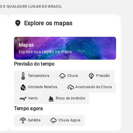
24.2mm
S E QUALQUER LUGAR DO BRASIL
07:04h às 18:04h
Minguante
92%
98%
81% de chance
Chuva
Vento
Umidade
Sol
Lua
o
Explore os mapas
Gráfico
07:03h às 18:05h
Nova
Mapas
Chuva
Vento
Umidade
Gráfico
Explore sua região no mapa
Previsão do tempo
Chuva
Vento
Umidade
Temperatura
Chuva
Pressão
Umidade Relativa
Acumulado de Chuva
Vento
Risco de Incêndio
Tempo agora
Satélite
Chuva Agora