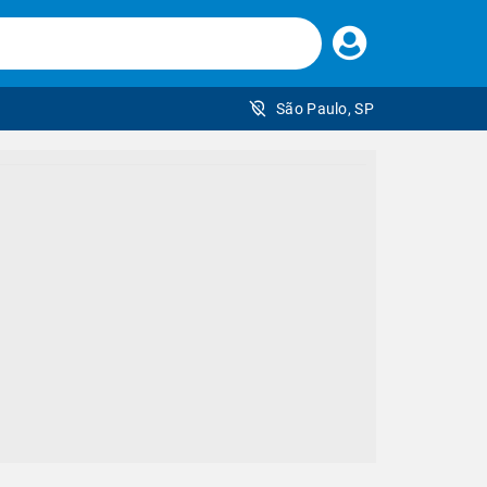
Faça
seu
login
São Paulo, SP