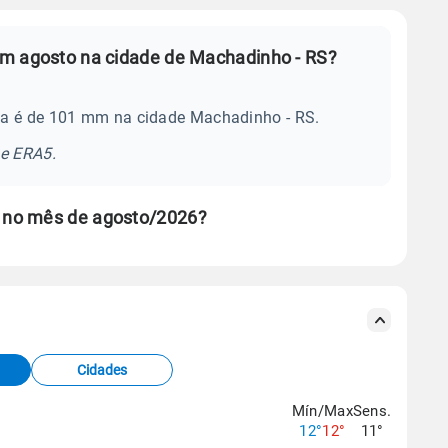
em agosto na cidade de Machadinho - RS?
ia é de 101 mm na cidade Machadinho - RS.
se ERA5.
 no mês de agosto/2026?
s meteorológicas e satélite do Centro de Previsão
TEC).
Cidades
os dados climáticos,
clique aqui.
Mín/Max
Sens.
12°
12°
11°