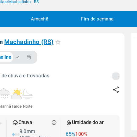
dias
/
Machadinho - RS
Amanhã
Fim de semana
em
Machadinho (RS)
eline
 de chuva e trovoadas
Manhã
Tarde
Noite
 térmica
Chuva
Umidade do ar
9.0mm
65%
100%