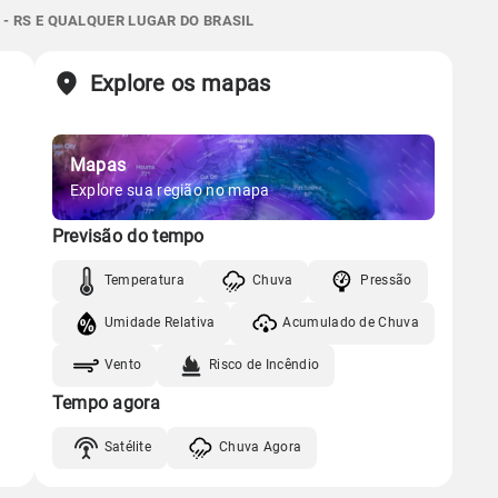
0.0mm
73%
82%
- RS E QUALQUER LUGAR DO BRASIL
07:02h às 18:02h
Minguante
Sol
Lua
o
Chuva
Vento
Umidade
Explore os mapas
07:01h às 18:02h
Minguante
Gráfico
Mapas
Gráfico
Chuva
Vento
Umidade
Explore sua região no mapa
Previsão do tempo
Chuva
Vento
Umidade
Temperatura
Chuva
Pressão
Umidade Relativa
Acumulado de Chuva
Vento
Risco de Incêndio
Tempo agora
Satélite
Chuva Agora