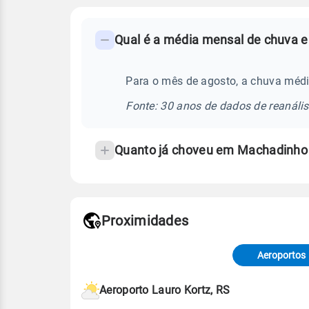
FAQ
Qual é a média mensal de chuva 
-
Perguntas
frequentes
Para o mês de agosto, a chuva méd
sobre
Fonte: 30 anos de dados de reanáli
chuva
e
Quanto já choveu em Machadinho
temperatura
Proximidades
Fonte: dados combinados de estaçõe
de Tempo e Estudos Climáticos (CP
Aeroportos
Para obter mais informações sobre 
Aeroporto Lauro Kortz, RS