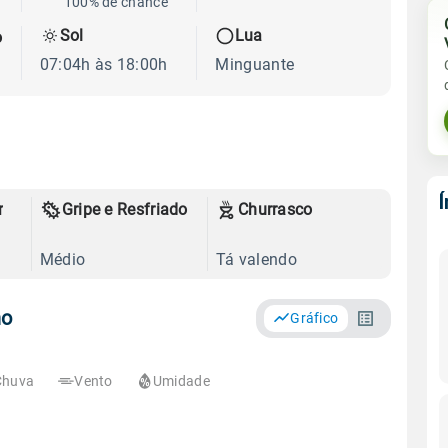
100% de chance
Sol
Lua
o
07:04h às 18:00h
Minguante
r
Gripe e Resfriado
Churrasco
Médio
Tá valendo
ho
Gráfico
Chuva
Vento
Umidade