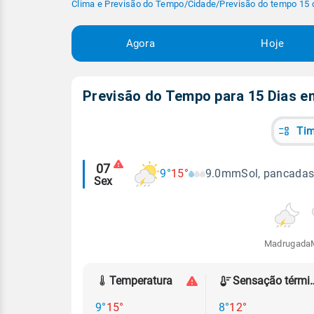
Clima e Previsão do Tempo
/
Cidade
/
Previsão do tempo 15 
Agora
Hoje
Previsão do Tempo para 15 Dias 
Tim
Alertas
07
9°
15°
9.0mm
Sol, pancadas
Sex
meteorológicos
Madrugada
Temperatura
Sensação
9°
15°
8°
12°