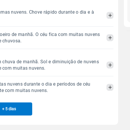
mas nuvens. Chove rápido durante o dia e à
oeiro de manhã. O céu fica com muitas nuvens
Manhã
Tarde
Noite
te chuvosa.
 térmica
Chuva
Umidade do ar
Manhã
Tarde
Noite
 chuva de manhã. Sol e diminuição de nuvens
11.1mm
86%
94%
te com muitas nuvens.
84% de chance
 térmica
Chuva
Umidade do ar
Sol
Lua
o
as nuvens durante o dia e períodos de céu
0.3mm
07:03h às 18:01h
Minguante
64%
98%
Manhã
Tarde
Noite
ite com muitas nuvens.
69% de chance
Sol
Lua
o
 térmica
Chuva
Umidade do ar
Gráfico
07:03h às 18:01h
Minguante
+ 5 dias
Manhã
Tarde
Noite
0.6mm
68%
90%
67% de chance
Chuva
Vento
Umidade
 térmica
Chuva
Umidade do ar
Sol
Lua
o
Gráfico