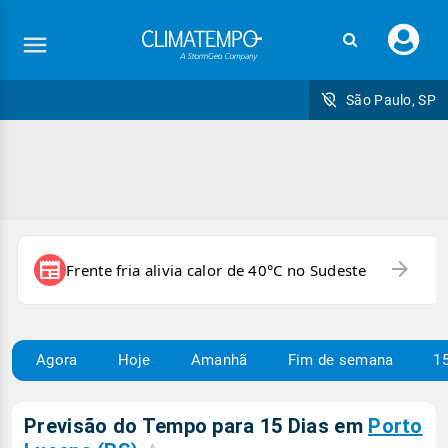
Faç
seu
logi
São Paulo, SP
arrow_forward
newspaper
Frente fria alivia calor de 40°C no Sudeste
Agora
Hoje
Amanhã
Fim de semana
15
Previsão do Tempo para 15 Dias em
Porto