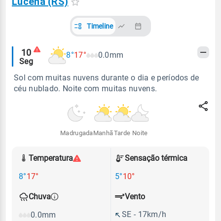
Lucena (RS)
Timeline
Alertas
10
8°
17°
0.0mm
Seg
meteorológicos
Sol com muitas nuvens durante o dia e períodos de
céu nublado. Noite com muitas nuvens.
Madrugada
Manhã
Tarde
Noite
Temperatura
Sensação térmica
8°
17°
5°
10°
Vento
Chuva
SE - 17km/h
0.0mm