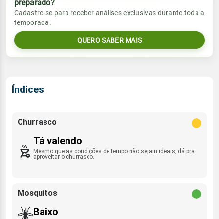
preparado?
Vento
Chuva
Cadastre-se para receber análises exclusivas durante toda a
Sol
Umidade do ar
temporada.
WSW - 3km/h
0.0mm
07:13h às 18:16h
81%
99%
QUERO SABER MAIS
Sol
Umidade do ar
Lua
Rajada de vento
07:12h às 18:17h
72%
98%
Nova
SW - 21km/h
Lua
Índices
Rajada de vento
Nova
WSW - 15km/h
Churrasco
Tá valendo
Mesmo que as condições de tempo não sejam ideais, dá pra
aproveitar o churrasco.
Mosquitos
Baixo