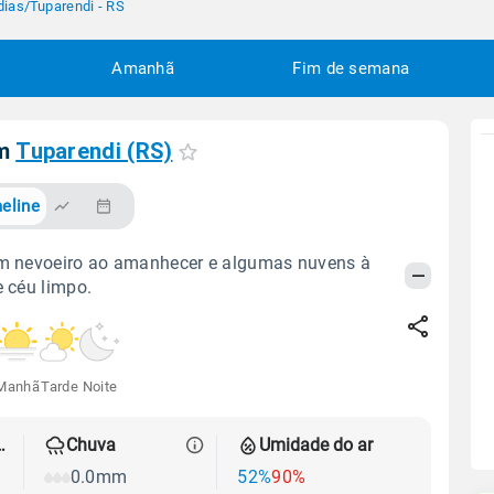
dias
/
Tuparendi - RS
Amanhã
Fim de semana
em
Tuparendi (RS)
eline
om nevoeiro ao amanhecer e algumas nuvens à
e céu limpo.
Manhã
Tarde
Noite
 térmica
Chuva
Umidade do ar
0.0mm
52%
90%