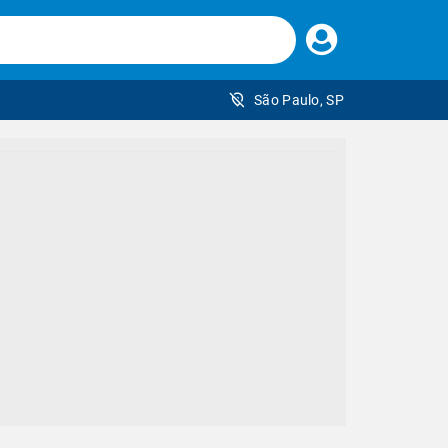
Faça
seu
login
São Paulo, SP