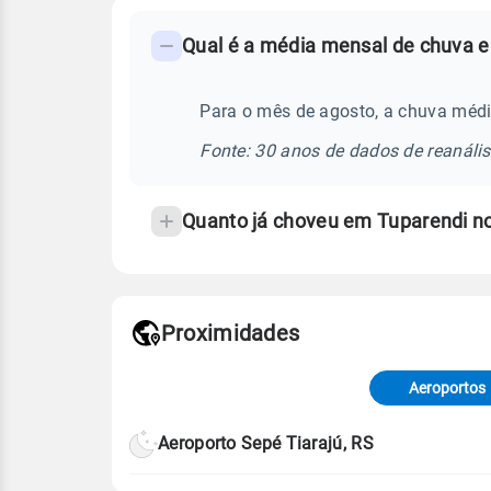
FAQ
Qual é a média mensal de chuva e
-
Perguntas
frequentes
Para o mês de agosto, a chuva médi
sobre
Fonte: 30 anos de dados de reanáli
chuva
e
Quanto já choveu em Tuparendi n
temperatura
Proximidades
Fonte: dados combinados de estaçõe
de Tempo e Estudos Climáticos (CP
Aeroportos
Para obter mais informações sobre 
Aeroporto Sepé Tiarajú, RS