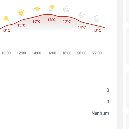
0
0
Nenhum