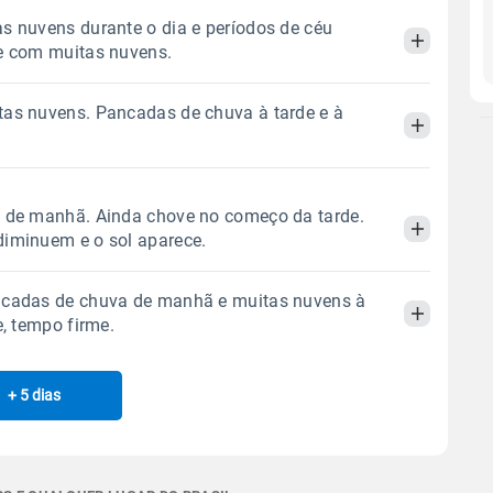
s nuvens durante o dia e períodos de céu
e com muitas nuvens.
as nuvens. Pancadas de chuva à tarde e à
Manhã
Tarde
Noite
 térmica
Chuva
Umidade do ar
Manhã
Tarde
Noite
e de manhã. Ainda chove no começo da tarde.
0.0mm
52%
70%
diminuem e o sol aparece.
Sol
Lua
o
 térmica
Chuva
Umidade do ar
07:13h às 18:13h
Minguante
ncadas de chuva de manhã e muitas nuvens à
8.7mm
63%
98%
Manhã
Tarde
Noite
e, tempo firme.
73% de chance
Sol
Lua
o
Gráfico
 térmica
Chuva
Umidade do ar
07:13h às 18:13h
Minguante
+ 5 dias
Manhã
Tarde
Noite
12.0mm
78%
98%
80% de chance
Chuva
Vento
Umidade
 térmica
Chuva
Umidade do ar
Sol
Lua
o
Gráfico
3.7mm