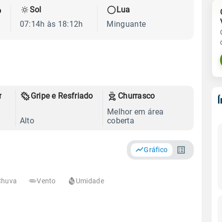
Sol
Lua
o
07:14h às 18:12h
Minguante
r
Gripe e Resfriado
Churrasco
Melhor em área
Alto
coberta
Gráfico
Chuva
Vento
Umidade