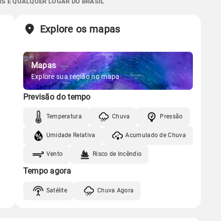
RS E QUALQUER LUGAR DO BRASIL
07:12h às 18:14h
Nova
77%
97%
87% de chance
Chuva
Vento
Umidade
Sol
Lua
o
Explore os mapas
Gráfico
07:11h às 18:14h
Nova
Mapas
Chuva
Vento
Umidade
Gráfico
Explore sua região no mapa
Previsão do tempo
Chuva
Vento
Umidade
Temperatura
Chuva
Pressão
Umidade Relativa
Acumulado de Chuva
Vento
Risco de Incêndio
Tempo agora
Satélite
Chuva Agora