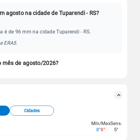
m agosto na cidade de Tuparendi - RS?
a é de 96 mm na cidade Tuparendi - RS.
se ERA5.
o mês de agosto/2026?
s meteorológicas e satélite do Centro de Previsão
TEC).
Cidades
os dados climáticos,
clique aqui.
Mín/Max
Sens.
8°
8°
5°