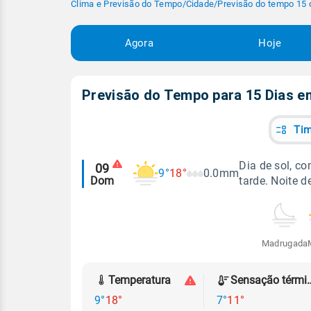
Clima e Previsão do Tempo
/
Cidade
/
Previsão do tempo 15 
Agora
Hoje
Previsão do Tempo para 15 Dias 
Tim
Alertas
Dia de sol, c
09
9°
18°
0.0mm
Dom
tarde. Noite d
meteorológicos
Madrugada
Temperatura
Sensação
9°
18°
7°
11°